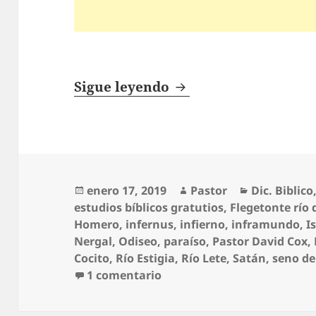
Infierno
Sigue leyendo
Publicado
Autor
Categorías
enero 17, 2019
Pastor
Dic. Biblico
el
estudios bíblicos gratutios
,
Flegetonte río 
Homero
,
infernus
,
infierno
,
inframundo
,
I
Nergal
,
Odiseo
,
paraíso
,
Pastor David Cox
,
Cocito
,
Río Estigia
,
Río Lete
,
Satán
,
seno d
en Infierno
1 comentario