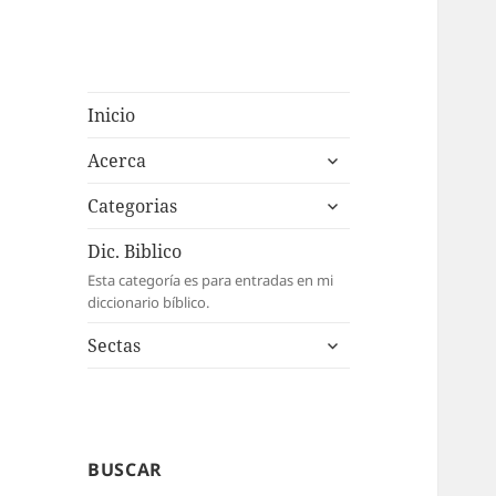
Inicio
expande
Acerca
el
expande
menú
Categorias
el
inferior
menú
Dic. Biblico
inferior
Esta categoría es para entradas en mi
diccionario bíblico.
expande
Sectas
el
menú
inferior
BUSCAR