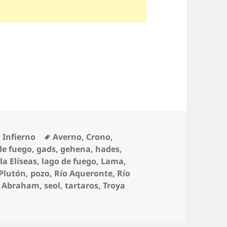
Etiquetas
,
Infierno
Averno
,
Crono
,
de fuego
,
gads
,
gehena
,
hades
,
sla Elíseas
,
lago de fuego
,
Lama
,
Plutón
,
pozo
,
Río Aqueronte
,
Río
e Abraham
,
seol
,
tartaros
,
Troya