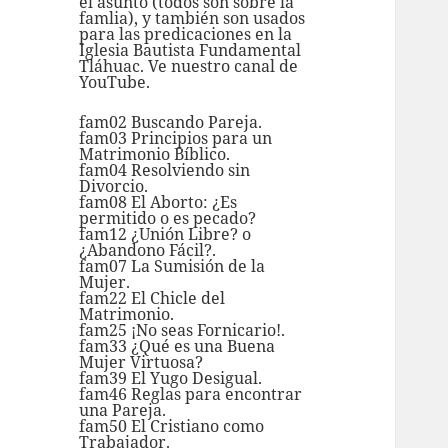
el asunto (todos son sobre la
famlia), y también son usados
para las predicaciones en la
Iglesia Bautista Fundamental
Tláhuac. Ve nuestro
canal de
YouTube.
fam02 Buscando Pareja.
fam03 Principios para un
Matrimonio Bíblico.
fam04 Resolviendo sin
Divorcio.
fam08 El Aborto: ¿Es
permitido o es pecado?
fam12 ¿Unión Libre? o
¿Abandono Fácil?.
fam07 La Sumisión de la
Mujer.
fam22 El Chicle del
Matrimonio.
fam25 ¡No seas Fornicario!.
fam33 ¿Qué es una Buena
Mujer Virtuosa?
fam39 El Yugo Desigual.
fam46 Reglas para encontrar
una Pareja.
fam50 El Cristiano como
Trabajador.