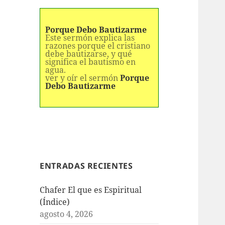
Porque Debo Bautizarme
Este sermón explica las
razones porque el cristiano
debe bautizarse, y qué
significa el bautismo en
agua.
ver y oír el sermón
Porque
Debo Bautizarme
ENTRADAS RECIENTES
Chafer El que es Espiritual
(Índice)
agosto 4, 2026