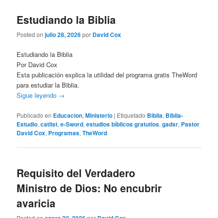
Estudiando la Biblia
Posted on
julio 28, 2026
por
David Cox
Estudiando la Biblia
Por David Cox
Esta publicación explica la utilidad del programa gratis TheWord
para estudiar la Biblia.
Sigue leyendo
→
Publicado en
Educacion
,
Ministerio
|
Etiquetado
Biblia
,
Biblia-
Estudio
,
catlist
,
e-Sword
,
estudios bíblicos gratutios
,
gadsr
,
Pastor
David Cox
,
Programas
,
TheWord
Requisito del Verdadero
Ministro de Dios: No encubrir
avaricia
Posted on
por