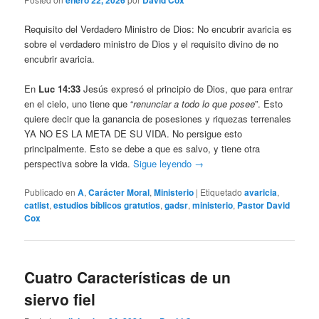
enero 22, 2026
David Cox
Requisito del Verdadero Ministro de Dios: No encubrir avaricia es
sobre el verdadero ministro de Dios y el requisito divino de no
encubrir avaricia.
En
Luc 14:33
Jesús expresó el principio de Dios, que para entrar
en el cielo, uno tiene que “
renunciar a todo lo que posee
”. Esto
quiere decir que la ganancia de posesiones y riquezas terrenales
YA NO ES LA META DE SU VIDA. No persigue esto
principalmente. Esto se debe a que es salvo, y tiene otra
perspectiva sobre la vida.
Sigue leyendo
→
Publicado en
A
,
Carácter Moral
,
Ministerio
|
Etiquetado
avaricia
,
catlist
,
estudios bíblicos gratutios
,
gadsr
,
ministerio
,
Pastor David
Cox
Cuatro Características de un
siervo fiel