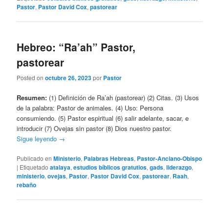
Pastor
,
Pastor David Cox
,
pastorear
Hebreo: “Ra’ah” Pastor,
pastorear
Posted on
octubre 26, 2023
por
Pastor
Resumen:
(1) Definición de Ra’ah (pastorear) (2) Citas. (3) Usos
de la palabra: Pastor de animales. (4) Uso: Persona
consumiendo. (5) Pastor espiritual (6) salir adelante, sacar, e
introducir (7) Ovejas sin pastor (8) Dios nuestro pastor.
Sigue leyendo
→
Publicado en
Ministerio
,
Palabras Hebreas
,
Pastor-Anciano-Obispo
|
Etiquetado
atalaya
,
estudios bíblicos gratutios
,
gads
,
liderazgo
,
ministerio
,
ovejas
,
Pastor
,
Pastor David Cox
,
pastorear
,
Raah
,
rebaño