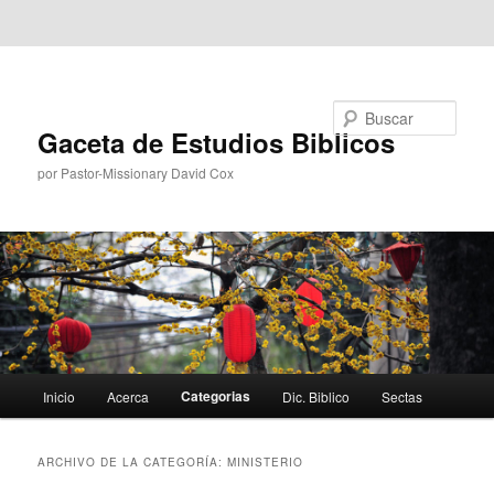
Ir al contenido principal
Ir al contenido secundario
Buscar
Gaceta de Estudios Biblicos
por Pastor-Missionary David Cox
Menú
Categorias
Inicio
Acerca
Dic. Biblico
Sectas
principal
ARCHIVO DE LA CATEGORÍA:
MINISTERIO