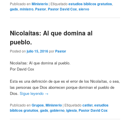
Publicado en
Ministerio
|
Etiquetado
estudios bíblicos gratutios
,
gads
,
ministro
,
Pastor
,
Pastor David Cox
,
siervo
Nicolaítas: Al que domina al
pueblo.
Posted on
julio 15, 2016
por
Pastor
Nicolaítas: Al que domina al pueblo.
Por David Cox
Esta es una definición de que es el error de los Nicolaítas, o sea,
las personas que Dios aborrecen porque dominan el pueblo de
Dios.
Sigue leyendo
→
Publicado en
Grupos
,
Ministerio
|
Etiquetado
catlist
,
estudios
bíblicos gratutios
,
gads
,
gobierno
,
iglesia
,
Pastor David Cox