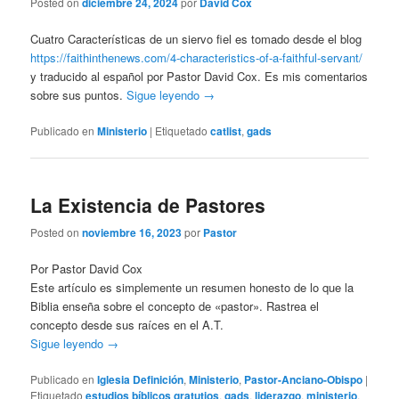
Posted on
diciembre 24, 2024
por
David Cox
Cuatro Características de un siervo fiel es tomado desde el blog
https://faithinthenews.com/4-characteristics-of-a-faithful-servant/
y traducido al español por Pastor David Cox. Es mis comentarios
sobre sus puntos.
Sigue leyendo
→
Publicado en
Ministerio
|
Etiquetado
catlist
,
gads
La Existencia de Pastores
Posted on
noviembre 16, 2023
por
Pastor
Por Pastor David Cox
Este artículo es simplemente un resumen honesto de lo que la
Biblia enseña sobre el concepto de «pastor». Rastrea el
concepto desde sus raíces en el A.T.
Sigue leyendo
→
Publicado en
Iglesia Definición
,
Ministerio
,
Pastor-Anciano-Obispo
|
Etiquetado
estudios bíblicos gratutios
,
gads
,
liderazgo
,
ministerio
,