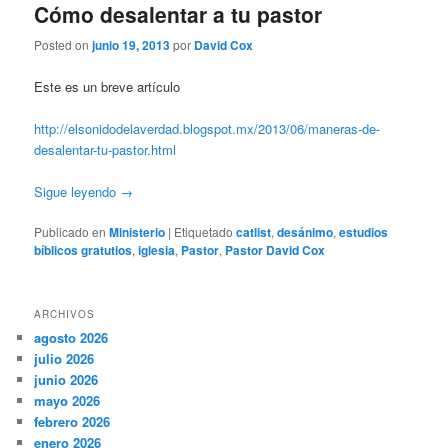
Cómo desalentar a tu pastor
Posted on
junio 19, 2013
por
David Cox
Este es un breve artículo
http://elsonidodelaverdad.blogspot.mx/2013/06/maneras-de-
desalentar-tu-pastor.html
Sigue leyendo
→
Publicado en
Ministerio
|
Etiquetado
catlist
,
desánimo
,
estudios
bíblicos gratutios
,
iglesia
,
Pastor
,
Pastor David Cox
ARCHIVOS
agosto 2026
julio 2026
junio 2026
mayo 2026
febrero 2026
enero 2026