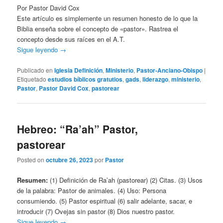
Por Pastor David Cox
Este artículo es simplemente un resumen honesto de lo que la
Biblia enseña sobre el concepto de «pastor». Rastrea el
concepto desde sus raíces en el A.T.
Sigue leyendo
→
Publicado en
Iglesia Definición
,
Ministerio
,
Pastor-Anciano-Obispo
|
Etiquetado
estudios bíblicos gratutios
,
gads
,
liderazgo
,
ministerio
,
Pastor
,
Pastor David Cox
,
pastorear
Hebreo: “Ra’ah” Pastor,
pastorear
Posted on
octubre 26, 2023
por
Pastor
Resumen:
(1) Definición de Ra’ah (pastorear) (2) Citas. (3) Usos
de la palabra: Pastor de animales. (4) Uso: Persona
consumiendo. (5) Pastor espiritual (6) salir adelante, sacar, e
introducir (7) Ovejas sin pastor (8) Dios nuestro pastor.
Sigue leyendo
→