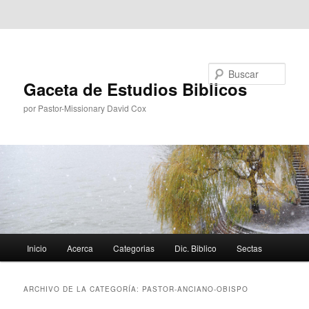
Ir al contenido principal
Ir al contenido secundario
Buscar
Gaceta de Estudios Biblicos
por Pastor-Missionary David Cox
Menú
Inicio
Acerca
Categorias
Dic. Biblico
Sectas
principal
ARCHIVO DE LA CATEGORÍA:
PASTOR-ANCIANO-OBISPO