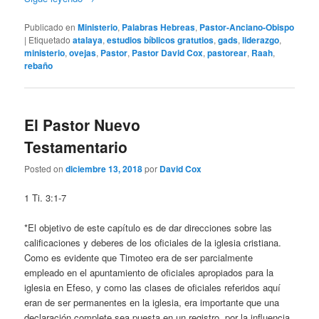
Publicado en
Ministerio
,
Palabras Hebreas
,
Pastor-Anciano-Obispo
|
Etiquetado
atalaya
,
estudios bíblicos gratutios
,
gads
,
liderazgo
,
ministerio
,
ovejas
,
Pastor
,
Pastor David Cox
,
pastorear
,
Raah
,
rebaño
El Pastor Nuevo
Testamentario
Posted on
diciembre 13, 2018
por
David Cox
1 Ti. 3:1-7
*El objetivo de este capítulo es de dar direcciones sobre las
calificaciones y deberes de los oficiales de la iglesia cristiana.
Como es evidente que Timoteo era de ser parcialmente
empleado en el apuntamiento de oficiales apropiados para la
iglesia en Efeso, y como las clases de oficiales referidos aquí
eran de ser permanentes en la iglesia, era importante que una
declaración complete sea puesta en un registro, por la influencia