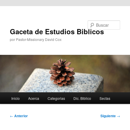
Ir al contenido principal
Buscar
Gaceta de Estudios Biblicos
por Pastor-Missionary David Cox
Menú
Inicio
Acerca
Categorias
Dic. Biblico
Sectas
principal
Navegación
←
Anterior
Siguiente
→
de
entradas