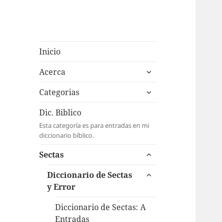
Inicio
expande
Acerca
el
expande
menú
Categorias
el
inferior
menú
Dic. Biblico
inferior
Esta categoría es para entradas en mi
diccionario bíblico.
expande
Sectas
el
expande
menú
Diccionario de Sectas
el
inferior
y Error
menú
inferior
Diccionario de Sectas: A
Entradas