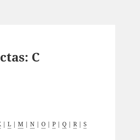
ctas: C
K
|
L
|
M
|
N
|
O
|
P
|
Q
|
R
|
S