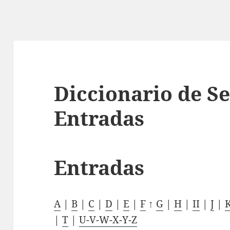
Diccionario de Se
Entradas
Entradas
A
|
B
|
C
|
D
|
E
|
F
↑
G
|
H
|
II
|
J
|
|
T
|
U-V-W-X-Y-Z