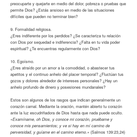
preocuparte y quejarte en medio del dolor, pobreza o pruebas que
permite Dios? ¿Estás ansioso en medio de las situaciones
difíciles que pueden no terminar bien?
9. Formalidad religiosa.
¿Eres indiferente por los perdidos? ¿Se caracteriza tu relación
con Dios por sequedad e indiferencia? ¿Falta en tu vida poder
espiritual? ¿Te encuentras regularmente con Dios?
10. Egoísmo.
¿Eres atraído por un amor a la comodidad, o abastecer tus
apetitos y el continuo anhelo del placer temporal? ¿Fluctúan tus
gozos y dolores alrededor de intereses personales? ¿Hay un
anhelo profundo de dinero y posesiones mundanales?
Estos son algunos de los rasgos que indican generalmente un
corazón carnal. Mediante la oración, mantén abierto tu corazón
ante la luz escudriñadora de Dios hasta que nada puede oculto.
«
Examíname, oh Dios, y conoce mi corazón, pruébame y
conoce mis pensamientos; y ve si hay en mí camino de
perversidad, y guíame en el camino eterno.»
(Salmos 139:23,24)