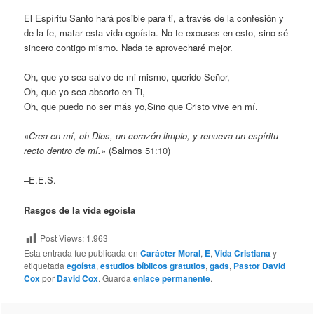
El Espíritu Santo hará posible para ti, a través de la confesión y
de la fe, matar esta vida egoísta. No te excuses en esto, sino sé
sincero contigo mismo. Nada te aprovecharé mejor.
Oh, que yo sea salvo de mi mismo, querido Señor,
Oh, que yo sea absorto en Ti,
Oh, que puedo no ser más yo,Sino que Cristo vive en mí.
«
Crea en mí, oh Dios, un corazón limpio, y renueva un espíritu
recto dentro de mí.»
(Salmos 51:10)
–E.E.S.
Rasgos de la vida egoísta
Post Views:
1.963
Esta entrada fue publicada en
Carácter Moral
,
E
,
Vida Cristiana
y
etiquetada
egoísta
,
estudios bíblicos gratutios
,
gads
,
Pastor David
Cox
por
David Cox
. Guarda
enlace permanente
.