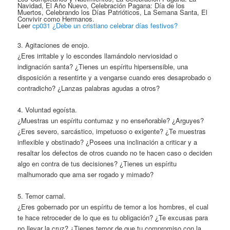
Navidad, El Año Nuevo, Celebración Pagana: Día de los
Muertos, Celebrando los Días Patrióticos, La Semana Santa, El
Convivir como Hermanos.
Leer
cp031 ¿Debe un cristiano celebrar días festivos?
3. Agitaciones de enojo.
¿Eres irritable y lo escondes llamándolo nerviosidad o
indignación santa? ¿Tienes un espíritu hipersensible, una
disposición a resentirte y a vengarse cuando eres desaprobado o
contradicho? ¿Lanzas palabras agudas a otros?
4. Voluntad egoísta.
¿Muestras un espíritu contumaz y no enseñorable? ¿Arguyes?
¿Eres severo, sarcástico, impetuoso o exigente? ¿Te muestras
inflexible y obstinado? ¿Posees una inclinación a criticar y a
resaltar los defectos de otros cuando no te hacen caso o deciden
algo en contra de tus decisiones? ¿Tienes un espíritu
malhumorado que ama ser rogado y mimado?
5. Temor carnal.
¿Eres gobernado por un espíritu de temor a los hombres, el cual
te hace retroceder de lo que es tu obligación? ¿Te excusas para
no llevar la cruz? ¿Tienes temor de que tu compromiso con la