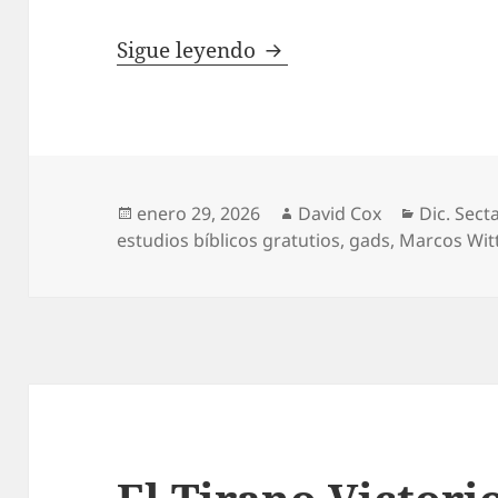
Marcos Witt: Sus Error
Sigue leyendo
Publicado
Autor
Categorí
enero 29, 2026
David Cox
Dic. Secta
el
estudios bíblicos gratutios
,
gads
,
Marcos Wit