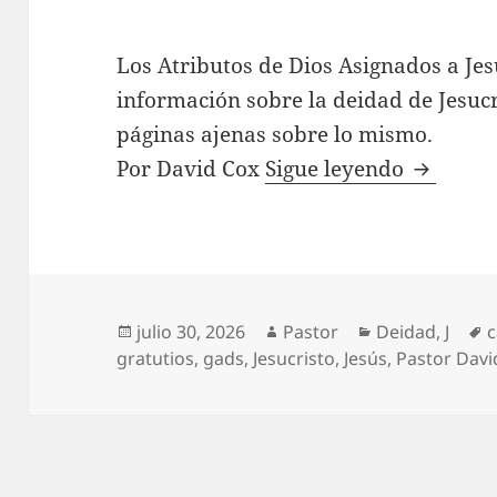
Los Atributos de Dios Asignados a Je
información sobre la deidad de Jesucr
páginas ajenas sobre lo mismo.
Los Atri
Por David Cox
Sigue leyendo
Publicado
Autor
Categorías
E
julio 30, 2026
Pastor
Deidad
,
J
c
el
gratutios
,
gads
,
Jesucristo
,
Jesús
,
Pastor Davi