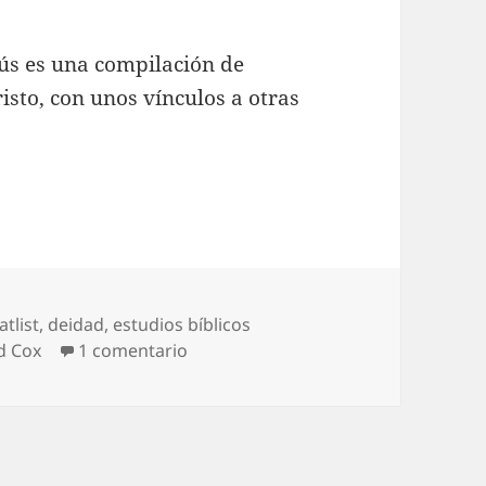
sús es una compilación de
isto, con unos vínculos a otras
butos de Dios Asignados a Jesús
tiquetas
atlist
,
deidad
,
estudios bíblicos
en Los Atributos de Dios Asignados 
d Cox
1 comentario