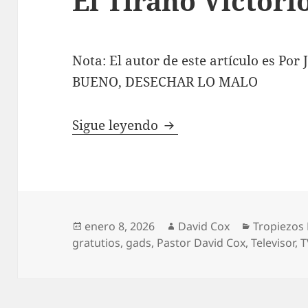
El Tirano Victori
Nota: El autor de este artículo es Po
BUENO, DESECHAR LO MALO
El Tirano Victoriosos T
Sigue leyendo
Publicado
Autor
Categoría
enero 8, 2026
David Cox
Tropiezos 
el
gratutios
,
gads
,
Pastor David Cox
,
Televisor
,
T