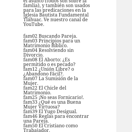
el asunto (todos son sobre la
famlia), y también son usados
para las predicaciones en la
Iglesia Bautista Fundamental
Tláhuac. Ve nuestro
canal de
YouTube.
fam02 Buscando Pareja.
fam03 Principios para un
Matrimonio Bíblico.
fam04 Resolviendo sin
Divorcio.
fam08 El Aborto: ¿Es
permitido o es pecado?
fam12 ¿Unión Libre? o
¿Abandono Fácil?.
fam07 La Sumisión de la
Mujer.
fam22 El Chicle del
Matrimonio.
fam25 ¡No seas Fornicario!.
fam33 ¿Qué es una Buena
Mujer Virtuosa?
fam39 El Yugo Desigual.
fam46 Reglas para encontrar
una Pareja.
fam50 El Cristiano como
Trabajador.