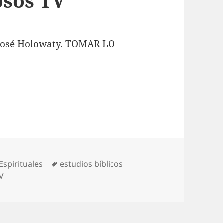
osos TV
r José Holowaty. TOMAR LO
V
s
Etiquetas
Espirituales
estudios bíblicos
V