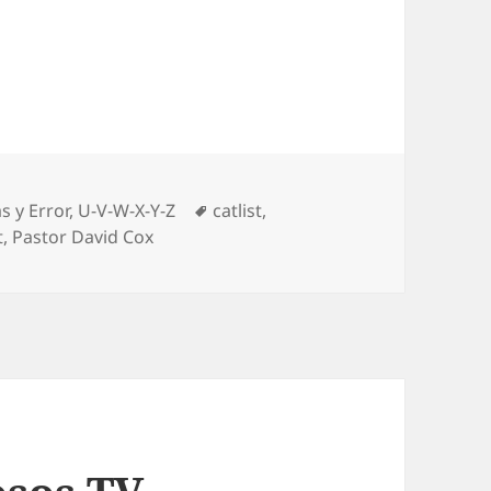
es y Apostasía
as
Etiquetas
s y Error
,
U-V-W-X-Y-Z
catlist
,
t
,
Pastor David Cox