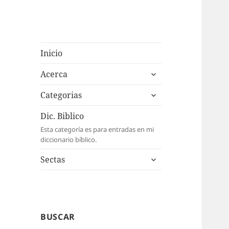
Inicio
expande
Acerca
el
expande
menú
Categorias
el
inferior
menú
Dic. Biblico
inferior
Esta categoría es para entradas en mi
diccionario bíblico.
expande
Sectas
el
menú
inferior
BUSCAR