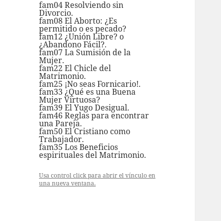
fam04 Resolviendo sin
Divorcio.
fam08 El Aborto: ¿Es
permitido o es pecado?
fam12 ¿Unión Libre? o
¿Abandono Fácil?.
fam07 La Sumisión de la
Mujer.
fam22 El Chicle del
Matrimonio.
fam25 ¡No seas Fornicario!.
fam33 ¿Qué es una Buena
Mujer Virtuosa?
fam39 El Yugo Desigual.
fam46 Reglas para encontrar
una Pareja.
fam50 El Cristiano como
Trabajador.
fam35 Los Beneficios
espirituales del Matrimonio.
Usa control click para abrir el vínculo en
una nueva ventana.