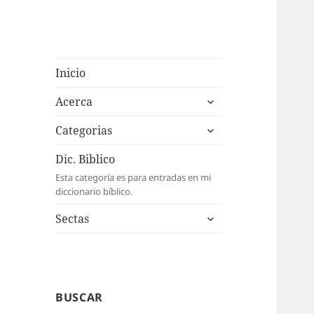
Inicio
expande
Acerca
el
expande
menú
Categorias
el
inferior
menú
Dic. Biblico
inferior
Esta categoría es para entradas en mi
diccionario bíblico.
expande
Sectas
el
menú
inferior
BUSCAR