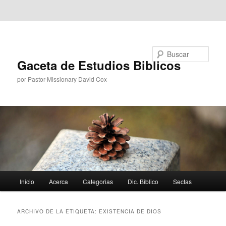
Ir al contenido principal
Ir al contenido secundario
Buscar
Gaceta de Estudios Biblicos
por Pastor-Missionary David Cox
Menú
Inicio
Acerca
Categorias
Dic. Biblico
Sectas
principal
ARCHIVO DE LA ETIQUETA:
EXISTENCIA DE DIOS