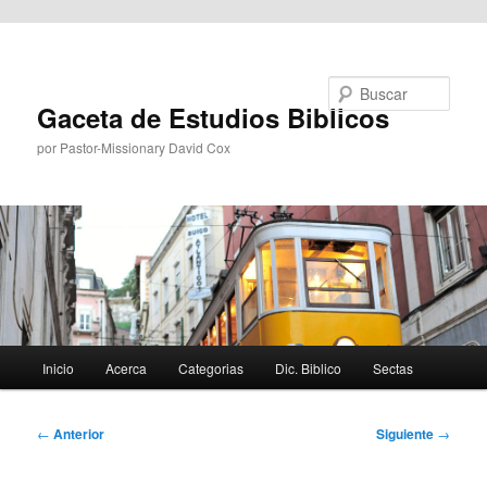
Ir al contenido principal
Buscar
Gaceta de Estudios Biblicos
por Pastor-Missionary David Cox
Menú
Inicio
Acerca
Categorias
Dic. Biblico
Sectas
principal
Navegación
←
Anterior
Siguiente
→
de
entradas