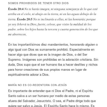
SOMOS PROHIBIDOS DE TENER OTRO DIOS
Éxodo 20:4
No te harás imagen, ni ninguna semejanza de lo que esté
arriba en el cielo, ni abajo en la tierra, ni en las aguas debajo de la
Éxodo 20:5
tierra.
No te inclinarás a ellas, ni las honrarás; porque
yo soy Jehová tu Dios, fuerte, celoso, que visito la maldad de los
padre. sobre los hijos hasta la tercera y cuarta generación de los que
me aborrecen,
En los importantísimos diez mandamientos, honorando alguien o
algo igual con Dios es sumamente prohibió. Especialmente en
hacer algo que dices que es la imagen de Dios, o del Ser
Supremo. Imágenes son prohibidas en la adoración cristiana. Sin
duda, Dios supo que el ser humano iba a hacer desfiles y nichos
para honor creaciones de sus propios manos en lugar de
espiritualmente adorar a Dios.
MARÍA NO ES CO-REDENTORA CON JESÚS
Es importante de entender que ni Dios el Padre, ni el Espíritu
Santo salva a un ser humano por medio de estas personas
afuera del Salvador, Jesucristo. O sea, el Padre dirige todo que
quiere ser salvo a Jesús. El Espíritu Santo hace lo mismo. Es