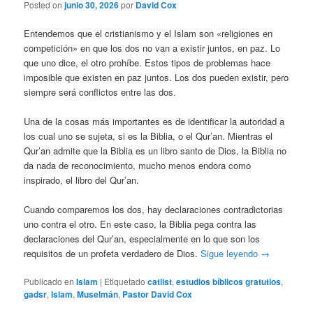
Posted on
junio 30, 2026
por
David Cox
Entendemos que el cristianismo y el Islam son «religiones en
competición» en que los dos no van a existir juntos, en paz. Lo
que uno dice, el otro prohíbe. Estos tipos de problemas hace
imposible que existen en paz juntos. Los dos pueden existir, pero
siempre será conflictos entre las dos.
Una de la cosas más importantes es de identificar la autoridad a
los cual uno se sujeta, si es la Biblia, o el Qur’an. Mientras el
Qur’an admite que la Biblia es un libro santo de Dios, la Biblia no
da nada de reconocimiento, mucho menos endora como
inspirado, el libro del Qur’an.
Cuando comparemos los dos, hay declaraciones contradictorias
uno contra el otro. En este caso, la Biblia pega contra las
declaraciones del Qur’an, especialmente en lo que son los
requisitos de un profeta verdadero de Dios.
Sigue leyendo
→
Publicado en
Islam
|
Etiquetado
catlist
,
estudios bíblicos gratutios
,
gadsr
,
Islam
,
Muselmán
,
Pastor David Cox