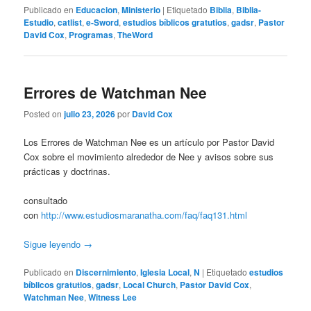
Publicado en
Educacion
,
Ministerio
|
Etiquetado
Biblia
,
Biblia-
Estudio
,
catlist
,
e-Sword
,
estudios bíblicos gratutios
,
gadsr
,
Pastor
David Cox
,
Programas
,
TheWord
Errores de Watchman Nee
Posted on
julio 23, 2026
por
David Cox
Los Errores de Watchman Nee es un artículo por Pastor David
Cox sobre el movimiento alrededor de Nee y avisos sobre sus
prácticas y doctrinas.
consultado
con
http://www.estudiosmaranatha.com/faq/faq131.html
Sigue leyendo
→
Publicado en
Discernimiento
,
Iglesia Local
,
N
|
Etiquetado
estudios
bíblicos gratutios
,
gadsr
,
Local Church
,
Pastor David Cox
,
Watchman Nee
,
Witness Lee