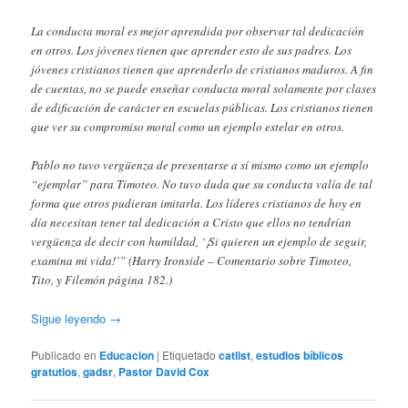
La conducta moral es mejor aprendida por observar tal dedicación
en otros. Los jóvenes tienen que aprender esto de sus padres. Los
jóvenes cristianos tienen que aprenderlo de cristianos maduros. A fin
de cuentas, no se puede enseñar conducta moral solamente por clases
de edificación de carácter en escuelas públicas. Los cristianos tienen
que ver su compromiso moral como un ejemplo estelar en otros.
Pablo no tuvo vergüenza de presentarse a sí mismo como un ejemplo
“ejemplar” para Timoteo. No tuvo duda que su conducta valía de tal
forma que otros pudieran imitarla. Los líderes cristianos de hoy en
día necesitan tener tal dedicación a Cristo que ellos no tendrían
vergüenza de decir con humildad, ‘¡Si quieren un ejemplo de seguir,
examina mi vida!’” (Harry Ironside – Comentario sobre Timoteo,
Tito, y Filemón página 182.)
Sigue leyendo
→
Publicado en
Educacion
|
Etiquetado
catlist
,
estudios bíblicos
gratutios
,
gadsr
,
Pastor David Cox