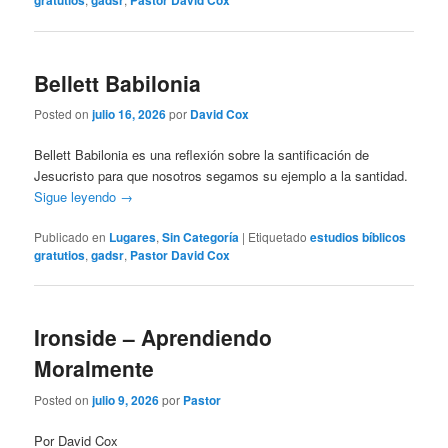
gratutios
gadsr
Pastor David Cox
Bellett Babilonia
Posted on
julio 16, 2026
por
David Cox
Bellett Babilonia es una reflexión sobre la santificación de
Jesucristo para que nosotros segamos su ejemplo a la santidad.
Sigue leyendo
→
Publicado en
Lugares
,
Sin Categoría
|
Etiquetado
estudios bíblicos
gratutios
,
gadsr
,
Pastor David Cox
Ironside – Aprendiendo
Moralmente
Posted on
julio 9, 2026
por
Pastor
Por David Cox