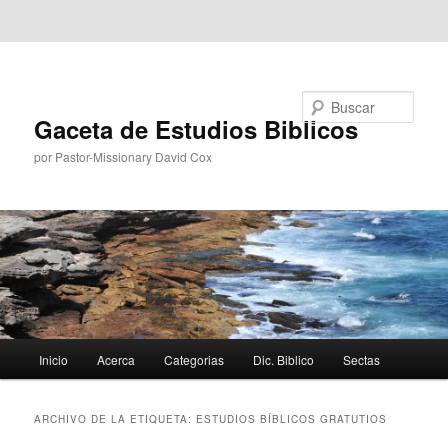
Ir al contenido principal
Ir al contenido secundario
Buscar
Gaceta de Estudios Biblicos
por Pastor-Missionary David Cox
Menú
Inicio
Acerca
Categorias
Dic. Biblico
Sectas
principal
ARCHIVO DE LA ETIQUETA:
ESTUDIOS BÍBLICOS GRATUTIOS