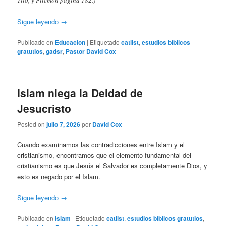
Tito, y Filemón página 182.)
Sigue leyendo
→
Publicado en
Educacion
|
Etiquetado
catlist
,
estudios bíblicos
gratutios
,
gadsr
,
Pastor David Cox
Islam niega la Deidad de
Jesucristo
Posted on
julio 7, 2026
por
David Cox
Cuando examinamos las contradicciones entre Islam y el
cristianismo, encontramos que el elemento fundamental del
cristianismo es que Jesús el Salvador es completamente Dios, y
esto es negado por el Islam.
Sigue leyendo
→
Publicado en
Islam
|
Etiquetado
catlist
,
estudios bíblicos gratutios
,