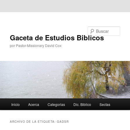
Ir al contenido principal
Ir al contenido secundario
Buscar
Gaceta de Estudios Biblicos
por Pastor-Missionary David Cox
Menú
Inicio
Acerca
Categorias
Dic. Biblico
Sectas
principal
ARCHIVO DE LA ETIQUETA:
GADSR