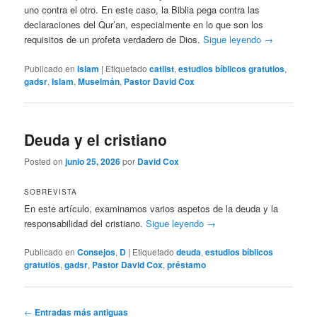
uno contra el otro. En este caso, la Biblia pega contra las
declaraciones del Qur’an, especialmente en lo que son los
requisitos de un profeta verdadero de Dios.
Sigue leyendo
→
Publicado en
Islam
|
Etiquetado
catlist
,
estudios bíblicos gratutios
,
gadsr
,
Islam
,
Muselmán
,
Pastor David Cox
Deuda y el cristiano
Posted on
junio 25, 2026
por
David Cox
SOBREVISTA
En este artículo, examinamos varios aspetos de la deuda y la
responsabilidad del cristiano.
Sigue leyendo
→
Publicado en
Consejos
,
D
|
Etiquetado
deuda
,
estudios bíblicos
gratutios
,
gadsr
,
Pastor David Cox
,
préstamo
Navegación
←
Entradas más antiguas