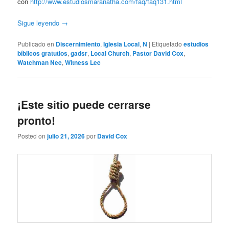
con
http://www.estudiosmaranatha.com/faq/faq131.html
Sigue leyendo
→
Publicado en
Discernimiento
,
Iglesia Local
,
N
|
Etiquetado
estudios
bíblicos gratutios
,
gadsr
,
Local Church
,
Pastor David Cox
,
Watchman Nee
,
Witness Lee
¡Este sitio puede cerrarse
pronto!
Posted on
julio 21, 2026
por
David Cox