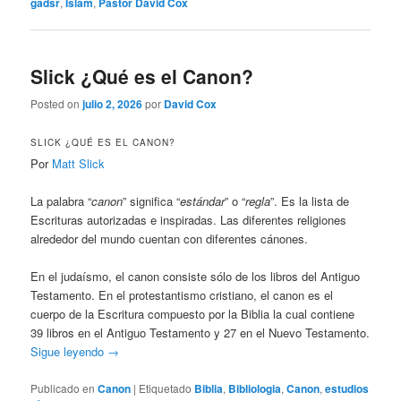
gadsr
,
Islam
,
Pastor David Cox
Slick ¿Qué es el Canon?
Posted on
julio 2, 2026
por
David Cox
SLICK ¿QUÉ ES EL CANON?
Por
Matt Slick
La palabra “
canon
” significa “
estándar
” o “
regla
”. Es la lista de
Escrituras autorizadas e inspiradas. Las diferentes religiones
alrededor del mundo cuentan con diferentes cánones.
En el judaísmo, el canon consiste sólo de los libros del Antiguo
Testamento. En el protestantismo cristiano, el canon es el
cuerpo de la Escritura compuesto por la Biblia la cual contiene
39 libros en el Antiguo Testamento y 27 en el Nuevo Testamento.
Sigue leyendo
→
Publicado en
Canon
|
Etiquetado
Biblia
,
Bibliologia
,
Canon
,
estudios