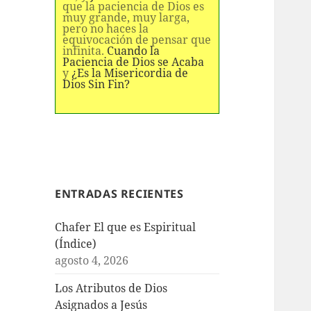
que la paciencia de Dios es
muy grande, muy larga,
pero no haces la
equivocación de pensar que
infinita.
Cuando la
Paciencia de Dios se Acaba
y
¿Es la Misericordia de
Dios Sin Fin?
ENTRADAS RECIENTES
Chafer El que es Espiritual
(Índice)
agosto 4, 2026
Los Atributos de Dios
Asignados a Jesús