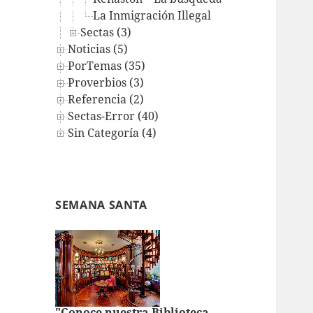
La Inmigración Illegal
Sectas (3)
Noticias (5)
PorTemas (35)
Proverbios (3)
Referencia (2)
Sectas-Error (40)
Sin Categoría (4)
SEMANA SANTA
"Conoce nuestra Biblioteca