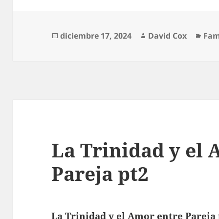
Publicado
Autor
Cat
diciembre 17, 2024
David Cox
Fam
el
La Trinidad y el
Pareja pt2
La Trinidad y el Amor entre Pareja 