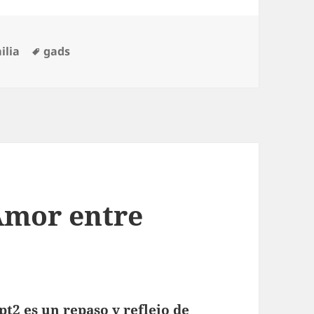
egorías
Etiquetas
ilia
gads
 Amor entre
pt2 es un repaso y reflejo de