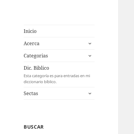
Inicio
expande
Acerca
el
expande
menú
Categorias
el
inferior
menú
Dic. Biblico
inferior
Esta categoría es para entradas en mi
diccionario bíblico.
expande
Sectas
el
menú
inferior
BUSCAR