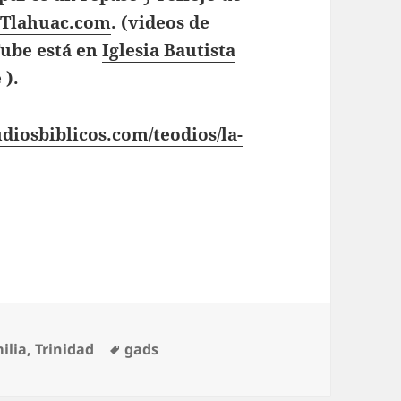
 Tlahuac.com
. (videos de
Tube está en
Iglesia Bautista
e
).
diosbiblicos.com/teodios/la-
r entre Pareja pt2
egorías
Etiquetas
ilia
,
Trinidad
gads