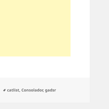
ías
Etiquetas
catlist
,
Consolador
,
gadsr