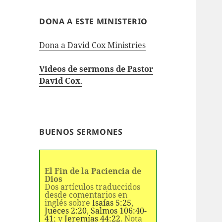
DONA A ESTE MINISTERIO
Dona a David Cox Ministries
Videos de sermons de Pastor
David Cox
.
BUENOS SERMONES
El Fin de la Paciencia de
Dios
Dos artículos traduccidos
desde comentarios en
inglés sobre
Isaías 5:25
,
Jueces 2:20
,
Salmos 106:40-
41
; y
Jeremías 44:22
. Nota