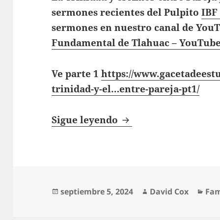
sermones recientes del Pulpito
IBF
sermones en nuestro canal de You
Fundamental de Tlahuac – YouTub
Ve parte 1
https://www.gacetadeestu
trinidad-y-el…entre-pareja-pt1/
La Trinidad y el Amo
Sigue leyendo
Publicado
Autor
Cat
septiembre 5, 2024
David Cox
Fam
el