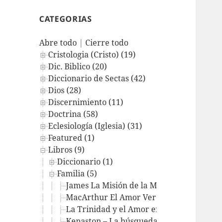
CATEGORIAS
Abre todo
|
Cierre todo
Cristologia (Cristo) (19)
Dic. Biblico (20)
Diccionario de Sectas (42)
Dios (28)
Discernimiento (11)
Doctrina (58)
Eclesiología (Iglesia) (31)
Featured (1)
Libros (9)
Diccionario (1)
Familia (5)
James La Misión de la Mujer
MacArthur El Amor Verdadero
La Trinidad y el Amor entre Pareja pt2
Kenaston – La búsqueda de una descende