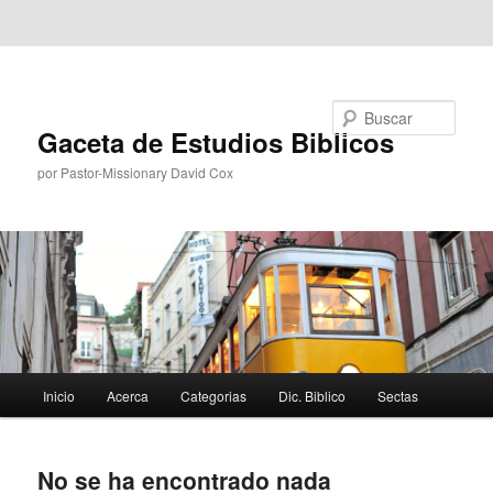
Ir al contenido principal
Ir al contenido secundario
Buscar
Gaceta de Estudios Biblicos
por Pastor-Missionary David Cox
Menú
Inicio
Acerca
Categorias
Dic. Biblico
Sectas
principal
No se ha encontrado nada