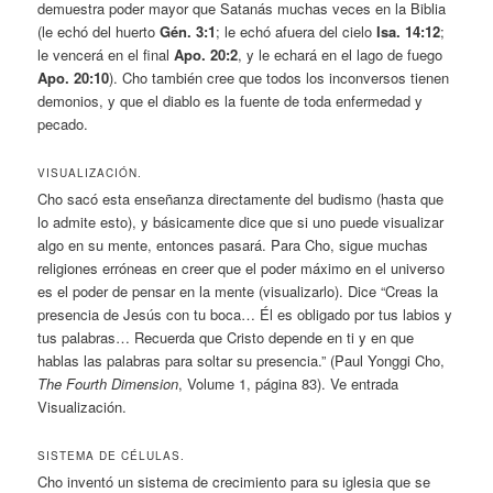
demuestra poder mayor que Satanás muchas veces en la Biblia
(le echó del huerto
Gén. 3:1
; le echó afuera del cielo
Isa. 14:12
;
le vencerá en el final
Apo. 20:2
, y le echará en el lago de fuego
Apo. 20:10
). Cho también cree que todos los inconversos tienen
demonios, y que el diablo es la fuente de toda enfermedad y
pecado.
VISUALIZACIÓN.
Cho sacó esta enseñanza directamente del budismo (hasta que
lo admite esto), y básicamente dice que si uno puede visualizar
algo en su mente, entonces pasará. Para Cho, sigue muchas
religiones erróneas en creer que el poder máximo en el universo
es el poder de pensar en la mente (visualizarlo). Dice “Creas la
presencia de Jesús con tu boca… Él es obligado por tus labios y
tus palabras… Recuerda que Cristo depende en ti y en que
hablas las palabras para soltar su presencia.” (Paul Yonggi Cho,
The Fourth Dimension
, Volume 1, página 83). Ve entrada
Visualización.
SISTEMA DE CÉLULAS.
Cho inventó un sistema de crecimiento para su iglesia que se