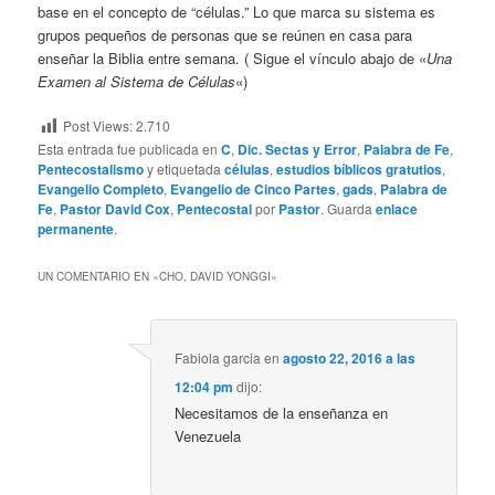
base en el concepto de “células.” Lo que marca su sistema es
grupos pequeños de personas que se reúnen en casa para
enseñar la Biblia entre semana. ( Sigue el vínculo abajo de «
Una
Examen al Sistema de Células
«)
Post Views:
2.710
Esta entrada fue publicada en
C
,
Dic. Sectas y Error
,
Palabra de Fe
,
Pentecostalismo
y etiquetada
células
,
estudios bíblicos gratutios
,
Evangelio Completo
,
Evangelio de Cinco Partes
,
gads
,
Palabra de
Fe
,
Pastor David Cox
,
Pentecostal
por
Pastor
. Guarda
enlace
permanente
.
UN COMENTARIO EN «
CHO, DAVID YONGGI
»
Fabiola garcia
en
agosto 22, 2016 a las
12:04 pm
dijo:
Necesitamos de la enseñanza en
Venezuela