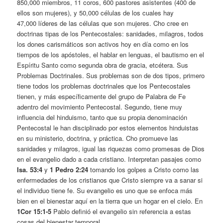
850,000 miembros, 11 coros, 600 pastores asistentes (400 de
ellos son mujeres), y 50,000 células de los cuales hay
47,000 líderes de las células que son mujeres. Cho cree en
doctrinas tipas de los Pentecostales: sanidades, milagros, todos
los dones carismáticos son activos hoy en día como en los
tiempos de los apóstoles, el hablar en lenguas, el bautismo en el
Espíritu Santo como segunda obra de gracia, etcétera. Sus
Problemas Doctrinales. Sus problemas son de dos tipos, primero
tiene todos los problemas doctrinales que los Pentecostales
tienen, y más específicamente del grupo de Palabra de Fe
adentro del movimiento Pentecostal. Segundo, tiene muy
influencia del hinduismo, tanto que su propia denominación
Pentecostal le han disciplinado por estos elementos hinduistas
en su ministerio, doctrina, y práctica. Cho promueve las
sanidades y milagros, igual las riquezas como promesas de Dios
en el evangelio dado a cada cristiano. Interpretan pasajes como
Isa. 53:4
y
1 Pedro 2:24
tomando los golpes a Cristo como las
enfermedades de los cristianos que Cristo siempre va a sanar si
el individuo tiene fe. Su evangelio es uno que se enfoca más
bien en el bienestar aquí en la tierra que un hogar en el cielo. En
1Cor 15:1-5
Pablo definió el evangelio sin referencia a estas
cosas del bienestar temporal.