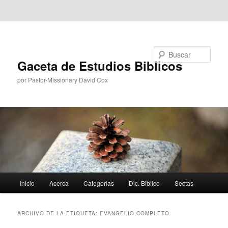
Ir al contenido principal
Ir al contenido secundario
Buscar
Gaceta de Estudios Biblicos
por Pastor-Missionary David Cox
Menú
Inicio
Acerca
Categorias
Dic. Biblico
Sectas
principal
ARCHIVO DE LA ETIQUETA:
EVANGELIO COMPLETO