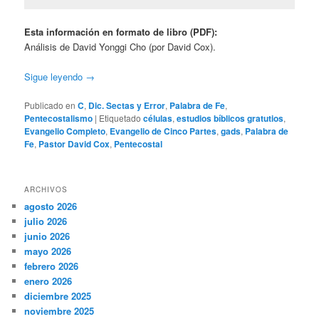
Esta información en formato de libro (PDF):
Análisis de David Yonggi Cho (por David Cox).
Sigue leyendo
→
Publicado en
C
,
Dic. Sectas y Error
,
Palabra de Fe
,
Pentecostalismo
|
Etiquetado
células
,
estudios bíblicos gratutios
,
Evangelio Completo
,
Evangelio de Cinco Partes
,
gads
,
Palabra de
Fe
,
Pastor David Cox
,
Pentecostal
ARCHIVOS
agosto 2026
julio 2026
junio 2026
mayo 2026
febrero 2026
enero 2026
diciembre 2025
noviembre 2025