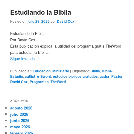
Estudiando la Biblia
Posted on
julio 28, 2026
por
David Cox
Estudiando la Biblia
Por David Cox
Esta publicación explica la utilidad del programa gratis TheWord
para estudiar la Biblia.
Sigue leyendo
→
Publicado en
Educacion
,
Ministerio
|
Etiquetado
Biblia
,
Biblia-
Estudio
,
catlist
,
e-Sword
,
estudios bíblicos gratutios
,
gadsr
,
Pastor
David Cox
,
Programas
,
TheWord
ARCHIVOS
agosto 2026
julio 2026
junio 2026
mayo 2026
febrero 2026