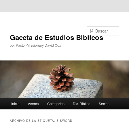
Ir al contenido principal
Ir al contenido secundario
Buscar
Gaceta de Estudios Biblicos
por Pastor-Missionary David Cox
Menú
Inicio
Acerca
Categorias
Dic. Biblico
Sectas
principal
ARCHIVO DE LA ETIQUETA:
E-SWORD