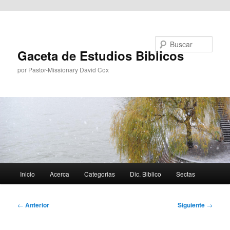
Ir al contenido principal
Buscar
Gaceta de Estudios Biblicos
por Pastor-Missionary David Cox
Menú
Inicio
Acerca
Categorias
Dic. Biblico
Sectas
principal
Navegación
←
Anterior
Siguiente
→
de
entradas