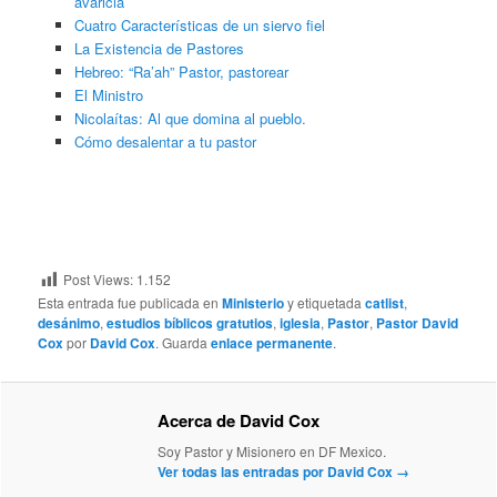
avaricia
Cuatro Características de un siervo fiel
La Existencia de Pastores
Hebreo: “Ra’ah” Pastor, pastorear
El Ministro
Nicolaítas: Al que domina al pueblo.
Cómo desalentar a tu pastor
Post Views:
1.152
Esta entrada fue publicada en
Ministerio
y etiquetada
catlist
,
desánimo
,
estudios bíblicos gratutios
,
iglesia
,
Pastor
,
Pastor David
Cox
por
David Cox
. Guarda
enlace permanente
.
Acerca de David Cox
Soy Pastor y Misionero en DF Mexico.
Ver todas las entradas por David Cox
→