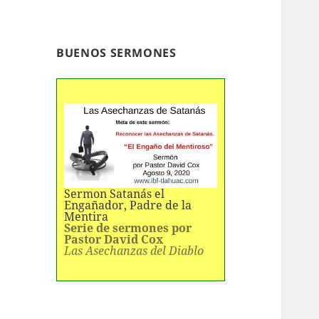
BUENOS SERMONES
Sermon Satanás el
Engañador, Padre de la
Mentira
Serie de sermones por
Pastor David Cox
Las Asechanzas del Diablo