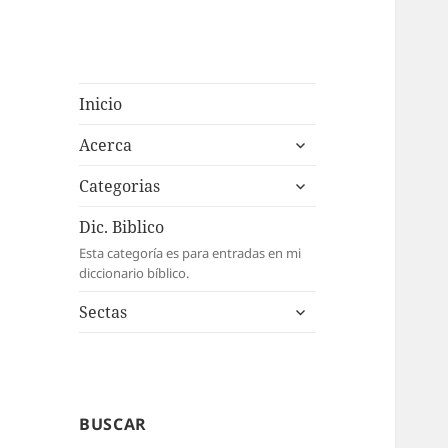
Inicio
expande
Acerca
el
expande
menú
Categorias
el
inferior
menú
Dic. Biblico
inferior
Esta categoría es para entradas en mi
diccionario bíblico.
expande
Sectas
el
menú
inferior
BUSCAR