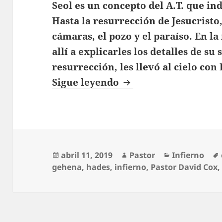
Seol es un concepto del A.T. que ind
Hasta la resurrección de Jesucristo
cámaras, el pozo y el paraíso. En la
allí a explicarles los detalles de su 
resurrección, les llevó al cielo con 
Seol, Sheol
Sigue leyendo
Publicado
Autor
Categorías
abril 11, 2019
Pastor
Infierno
el
gehena
,
hades
,
infierno
,
Pastor David Cox