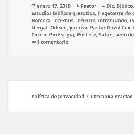
Publicado
Autor
Categorías
enero 17, 2019
Pastor
Dic. Biblico
el
estudios bíblicos gratutios
,
Flegetonte río 
Homero
,
infernus
,
infierno
,
inframundo
,
I
Nergal
,
Odiseo
,
paraíso
,
Pastor David Cox
,
Cocito
,
Río Estigia
,
Río Lete
,
Satán
,
seno d
en Infierno
1 comentario
Política de privacidad
Funciona gracias