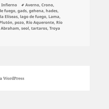
Etiquetas
,
Infierno
Averno
,
Crono
,
de fuego
,
gads
,
gehena
,
hades
,
sla Elíseas
,
lago de fuego
,
Lama
,
Plutón
,
pozo
,
Río Aqueronte
,
Río
e Abraham
,
seol
,
tartaros
,
Troya
 a WordPress