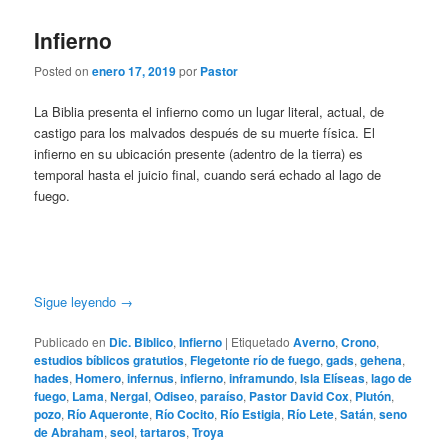
Infierno
Posted on
enero 17, 2019
por
Pastor
La Biblia presenta el infierno como un lugar literal, actual, de
castigo para los malvados después de su muerte física. El
infierno en su ubicación presente (adentro de la tierra) es
temporal hasta el juicio final, cuando será echado al lago de
fuego.
Sigue leyendo
→
Publicado en
Dic. Biblico
,
Infierno
|
Etiquetado
Averno
,
Crono
,
estudios bíblicos gratutios
,
Flegetonte río de fuego
,
gads
,
gehena
,
hades
,
Homero
,
infernus
,
infierno
,
inframundo
,
Isla Elíseas
,
lago de
fuego
,
Lama
,
Nergal
,
Odiseo
,
paraíso
,
Pastor David Cox
,
Plutón
,
pozo
,
Río Aqueronte
,
Río Cocito
,
Río Estigia
,
Río Lete
,
Satán
,
seno
de Abraham
,
seol
,
tartaros
,
Troya