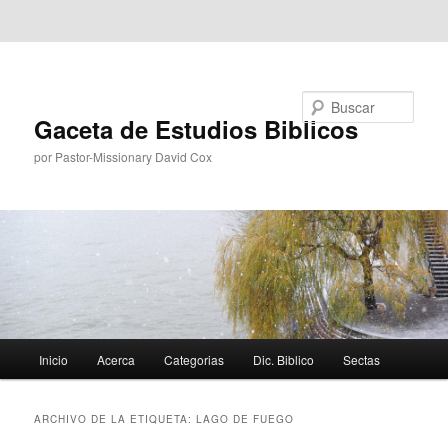
Ir al contenido principal
Ir al contenido secundario
Buscar
Gaceta de Estudios Biblicos
por Pastor-Missionary David Cox
Menú
Inicio
Acerca
Categorias
Dic. Biblico
Sectas
principal
ARCHIVO DE LA ETIQUETA:
LAGO DE FUEGO