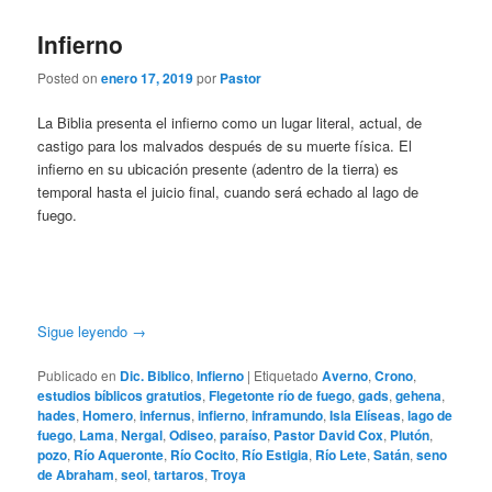
Infierno
Posted on
enero 17, 2019
por
Pastor
La Biblia presenta el infierno como un lugar literal, actual, de
castigo para los malvados después de su muerte física. El
infierno en su ubicación presente (adentro de la tierra) es
temporal hasta el juicio final, cuando será echado al lago de
fuego.
Sigue leyendo
→
Publicado en
Dic. Biblico
,
Infierno
|
Etiquetado
Averno
,
Crono
,
estudios bíblicos gratutios
,
Flegetonte río de fuego
,
gads
,
gehena
,
hades
,
Homero
,
infernus
,
infierno
,
inframundo
,
Isla Elíseas
,
lago de
fuego
,
Lama
,
Nergal
,
Odiseo
,
paraíso
,
Pastor David Cox
,
Plutón
,
pozo
,
Río Aqueronte
,
Río Cocito
,
Río Estigia
,
Río Lete
,
Satán
,
seno
de Abraham
,
seol
,
tartaros
,
Troya