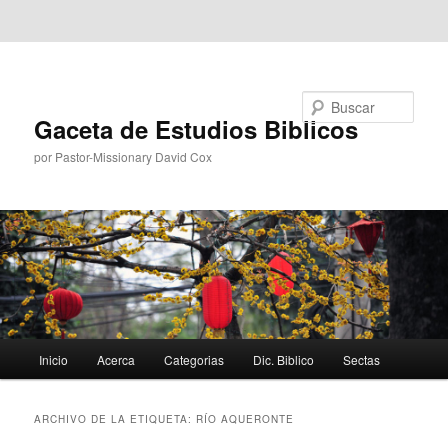
Ir al contenido principal
Ir al contenido secundario
Buscar
Gaceta de Estudios Biblicos
por Pastor-Missionary David Cox
Menú
Inicio
Acerca
Categorias
Dic. Biblico
Sectas
principal
ARCHIVO DE LA ETIQUETA:
RÍO AQUERONTE