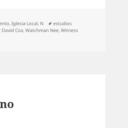
Etiquetas
ento
,
Iglesia Local
,
N
estudios
r David Cox
,
Watchman Nee
,
Witness
ano