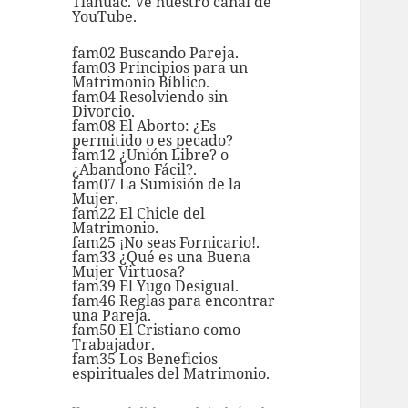
Tláhuac. Ve nuestro
canal de
YouTube.
fam02 Buscando Pareja.
fam03 Principios para un
Matrimonio Bíblico.
fam04 Resolviendo sin
Divorcio.
fam08 El Aborto: ¿Es
permitido o es pecado?
fam12 ¿Unión Libre? o
¿Abandono Fácil?.
fam07 La Sumisión de la
Mujer.
fam22 El Chicle del
Matrimonio.
fam25 ¡No seas Fornicario!.
fam33 ¿Qué es una Buena
Mujer Virtuosa?
fam39 El Yugo Desigual.
fam46 Reglas para encontrar
una Pareja.
fam50 El Cristiano como
Trabajador.
fam35 Los Beneficios
espirituales del Matrimonio.