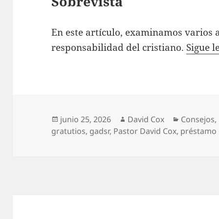
Sobrevista
En este artículo, examinamos varios a
responsabilidad del cristiano.
Sigue 
Publicado
Autor
Categoría
junio 25, 2026
David Cox
Consejos
,
el
gratutios
,
gadsr
,
Pastor David Cox
,
préstamo