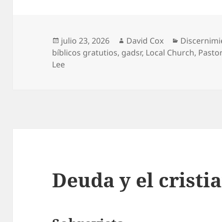
Publicado
Autor
Categorías
julio 23, 2026
David Cox
Discernimi
el
bíblicos gratutios
,
gadsr
,
Local Church
,
Pasto
Lee
Deuda y el cristi