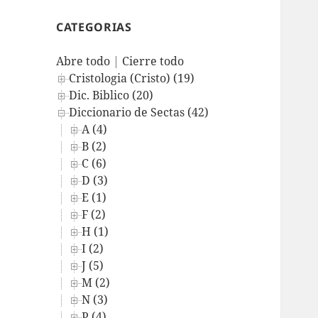
CATEGORIAS
Abre todo
|
Cierre todo
Cristologia (Cristo) (19)
Dic. Biblico (20)
Diccionario de Sectas (42)
A (4)
B (2)
C (6)
D (3)
E (1)
F (2)
H (1)
I (2)
J (5)
M (2)
N (3)
P (4)