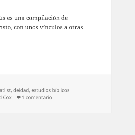
sús es una compilación de
isto, con unos vínculos a otras
butos de Dios Asignados a Jesús
tiquetas
atlist
,
deidad
,
estudios bíblicos
en Los Atributos de Dios Asignados 
d Cox
1 comentario