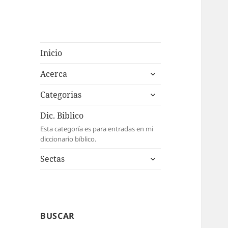
Inicio
expande
Acerca
el
expande
menú
Categorias
el
inferior
menú
Dic. Biblico
inferior
Esta categoría es para entradas en mi
diccionario bíblico.
expande
Sectas
el
menú
inferior
BUSCAR