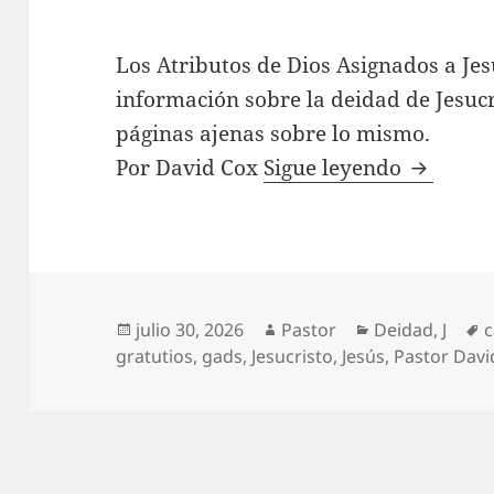
Los Atributos de Dios Asignados a Je
información sobre la deidad de Jesucr
páginas ajenas sobre lo mismo.
Los Atri
Por David Cox
Sigue leyendo
Publicado
Autor
Categorías
E
julio 30, 2026
Pastor
Deidad
,
J
c
el
gratutios
,
gads
,
Jesucristo
,
Jesús
,
Pastor Davi