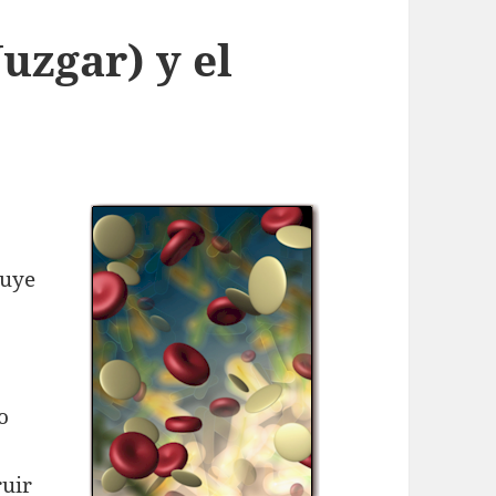
uzgar) y el
ruye
o
ruir