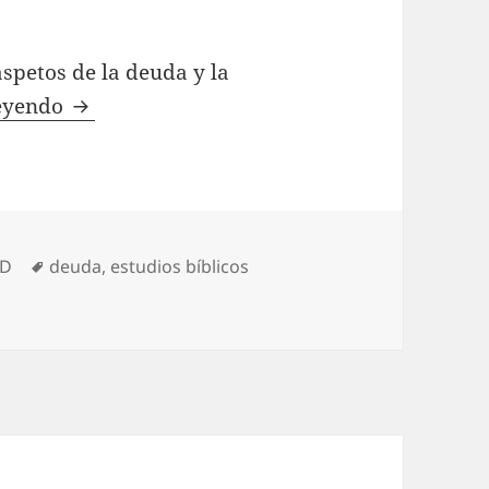
spetos de la deuda y la
Deuda y el cristiano
leyendo
s
Etiquetas
D
deuda
,
estudios bíblicos