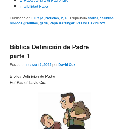
El Papa cambia el Padre Mío
Infalibilidad Papal
Publicado en
El Papa
,
Noticias
,
P
,
R
|
Etiquetado
catlist
,
estudios
bíblicos gratutios
,
gads
,
Papa Ratzinger
,
Pastor David Cox
Bíblica Definición de Padre
parte 1
Posted on
marzo 13, 2025
por
David Cox
Bíblica Definición de Padre
Por Pastor David Cox