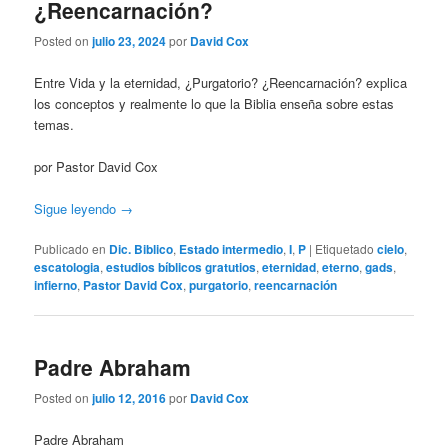
¿Reencarnación?
Posted on
julio 23, 2024
por
David Cox
Entre Vida y la eternidad, ¿Purgatorio? ¿Reencarnación? explica
los conceptos y realmente lo que la Biblia enseña sobre estas
temas.
por Pastor David Cox
Sigue leyendo
→
Publicado en
Dic. Biblico
,
Estado intermedio
,
I
,
P
|
Etiquetado
cielo
,
escatologia
,
estudios bíblicos gratutios
,
eternidad
,
eterno
,
gads
,
infierno
,
Pastor David Cox
,
purgatorio
,
reencarnación
Padre Abraham
Posted on
julio 12, 2016
por
David Cox
Padre Abraham