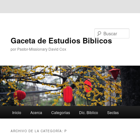
Ir al contenido principal
Ir al contenido secundario
Buscar
Gaceta de Estudios Biblicos
por Pastor-Missionary David Cox
Menú
Inicio
Acerca
Categorias
Dic. Biblico
Sectas
principal
ARCHIVO DE LA CATEGORÍA:
P