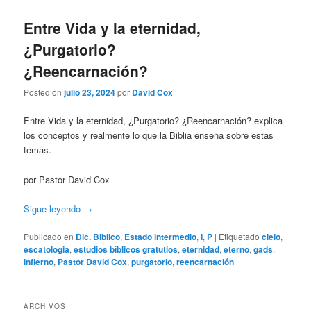
Entre Vida y la eternidad,
¿Purgatorio?
¿Reencarnación?
Posted on
julio 23, 2024
por
David Cox
Entre Vida y la eternidad, ¿Purgatorio? ¿Reencarnación? explica
los conceptos y realmente lo que la Biblia enseña sobre estas
temas.
por Pastor David Cox
Sigue leyendo
→
Publicado en
Dic. Biblico
,
Estado intermedio
,
I
,
P
|
Etiquetado
cielo
,
escatologia
,
estudios bíblicos gratutios
,
eternidad
,
eterno
,
gads
,
infierno
,
Pastor David Cox
,
purgatorio
,
reencarnación
ARCHIVOS