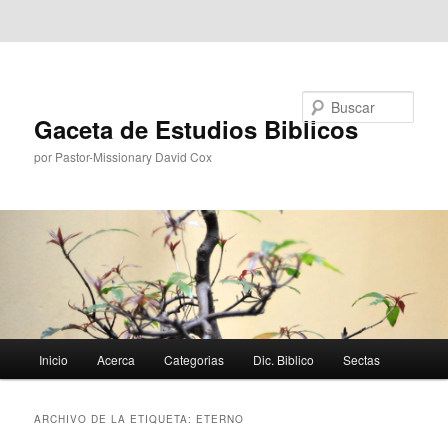
Ir al contenido principal
Ir al contenido secundario
Buscar
Gaceta de Estudios Biblicos
por Pastor-Missionary David Cox
Menú
Inicio
Acerca
Categorias
Dic. Biblico
Sectas
principal
ARCHIVO DE LA ETIQUETA:
ETERNO