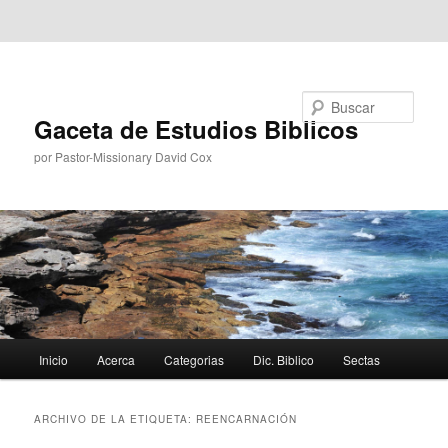
Ir al contenido principal
Ir al contenido secundario
Buscar
Gaceta de Estudios Biblicos
por Pastor-Missionary David Cox
Menú
Inicio
Acerca
Categorias
Dic. Biblico
Sectas
principal
ARCHIVO DE LA ETIQUETA:
REENCARNACIÓN