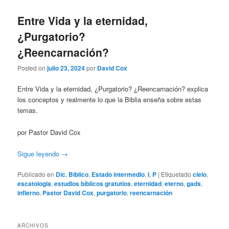
Entre Vida y la eternidad,
¿Purgatorio?
¿Reencarnación?
Posted on
julio 23, 2024
por
David Cox
Entre Vida y la eternidad, ¿Purgatorio? ¿Reencarnación? explica
los conceptos y realmente lo que la Biblia enseña sobre estas
temas.
por Pastor David Cox
Sigue leyendo
→
Publicado en
Dic. Biblico
,
Estado intermedio
,
I
,
P
|
Etiquetado
cielo
,
escatologia
,
estudios bíblicos gratutios
,
eternidad
,
eterno
,
gads
,
infierno
,
Pastor David Cox
,
purgatorio
,
reencarnación
ARCHIVOS