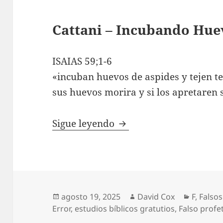
Cattani – Incubando Hue
ISAIAS 59;1-6
«incuban huevos de aspides y tejen te
sus huevos morira y si los apretaren
Cattani – Incubando Hu
Sigue leyendo
Publicado
Autor
Categor
agosto 19, 2025
David Cox
F
,
Falsos
el
Error
,
estudios bíblicos gratutios
,
Falso profe