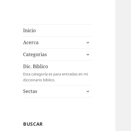
Inicio
expande
Acerca
el
expande
menú
Categorias
el
inferior
menú
Dic. Biblico
inferior
Esta categoría es para entradas en mi
diccionario bíblico.
expande
Sectas
el
menú
inferior
BUSCAR