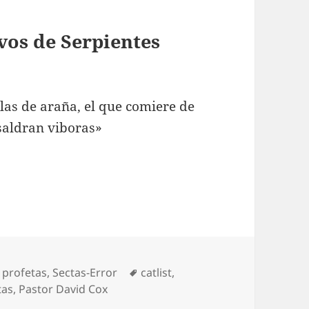
vos de Serpientes
las de araña, el que comiere de
 saldran viboras»
evos de Serpientes
ías
Etiquetas
 profetas
,
Sectas-Error
catlist
,
tas
,
Pastor David Cox