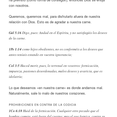
con nosotros.
Queremos, queremos mal, para disfrutarlo afuera de nuestra
relación con Dios. Esto es de agradar a nuestra carne.
Gál 5:16
Digo, pues: Andad en el Espíritu, y no satisfagáis los deseos
de la carne.
1Pe 1:14
como hijos obedientes, no os conforméis a los deseos que
antes teníais estando en vuestra ignorancia;
Col 3:5
Haced morir, pues, lo terrenal en vosotros: fornicación,
impureza, pasiones desordenadas, malos deseos y avaricia, que es
idolatría;
Lo que deseamos «en nuestra carne» es donde andamos mal.
Naturalmente, sale lo malo de nuestros corazones.
PROHIBICIONES EN CONTRA DE LA CODICIA
1Co 6:18
Huid de la fornicación. Cualquier otro pecado que el
hombre cometa, está fuera del cuerpo; mas el que fornica, contra su