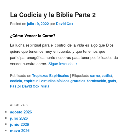
La Codicia y la Biblia Parte 2
Posted on
julio 19, 2022
por
David Cox
¿Cómo Vencer la Carne?
La lucha espiritual para el control de la vida es algo que Dios
quiere que tenemos muy en cuenta, y que tenemos que
participar energéticamente nosotros para tener posibilidades de
vencer nuestra carne.
Sigue leyendo
→
Publicado en
Tropiezos Espirituales
|
Etiquetado
carne
,
catlist
,
codicia
,
espiritual
,
estudios bíblicos gratutios
,
fornicación
,
gads
,
Pastor David Cox
,
vista
ARCHIVOS
agosto 2026
julio 2026
junio 2026
mayo 2026