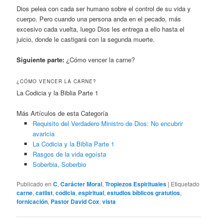
Dios pelea con cada ser humano sobre el control de su vida y
cuerpo. Pero cuando una persona anda en el pecado, más
excesivo cada vuelta, luego Dios les entrega a ello hasta el
juicio, donde le castigará con la segunda muerte.
Siguiente parte:
¿Cómo vencer la carne?
¿CÓMO VENCER LA CARNE?
La Codicia y la Biblia Parte 1
Más Artículos de esta Categoría
Requisito del Verdadero Ministro de Dios: No encubrir
avaricia
La Codicia y la Biblia Parte 1
Rasgos de la vida egoísta
Soberbia, Soberbio
Publicado en
C
,
Carácter Moral
,
Tropiezos Espirituales
|
Etiquetado
carne
,
catlist
,
codicia
,
espiritual
,
estudios bíblicos gratutios
,
fornicación
,
Pastor David Cox
,
vista