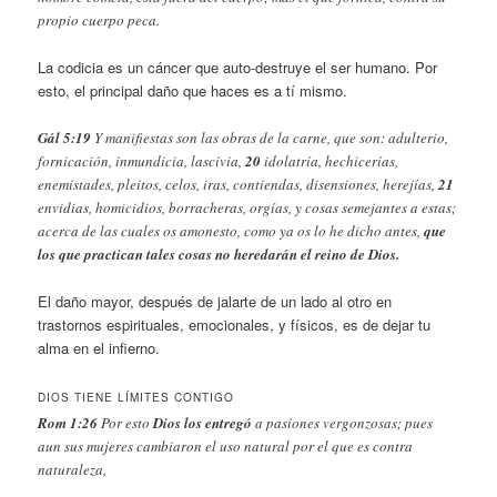
propio cuerpo peca.
La codicia es un cáncer que auto-destruye el ser humano. Por
esto, el principal daño que haces es a tí mismo.
Gál 5:19
Y manifiestas son las obras de la carne, que son: adulterio,
fornicación, inmundicia, lascivia,
20
idolatría, hechicerías,
enemistades, pleitos, celos, iras, contiendas, disensiones, herejías,
21
envidias, homicidios, borracheras, orgías, y cosas semejantes a estas;
acerca de las cuales os amonesto, como ya os lo he dicho antes,
que
los que practican tales cosas no heredarán el reino de Dios.
El daño mayor, después de jalarte de un lado al otro en
trastornos espirituales, emocionales, y físicos, es de dejar tu
alma en el infierno.
DIOS TIENE LÍMITES CONTIGO
Rom 1:26
Por esto
Dios los entregó
a pasiones vergonzosas; pues
aun sus mujeres cambiaron el uso natural por el que es contra
naturaleza,