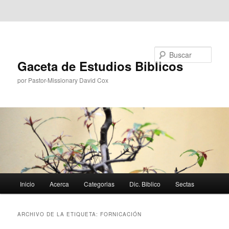
Ir al contenido principal
Ir al contenido secundario
Buscar
Gaceta de Estudios Biblicos
por Pastor-Missionary David Cox
Menú
Inicio
Acerca
Categorias
Dic. Biblico
Sectas
principal
ARCHIVO DE LA ETIQUETA:
FORNICACIÓN