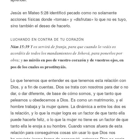
Jesús en Mateo 5:28 identificó pecado como no solamente
acciones físicas donde «tomas» y «disfrutas» lo que no es tuyo,
sino también el deseo de hacerlo.
LUCHANDO EN CONTRA DE TU CORAZÓN
Núm 15:39
Y os servirá de franja, para que cuando lo veáis os
acordéis de todos los mandamientos de Jehová, para ponerlos por
no miréis en pos de vuestro corazón y de vuestros ojos, en
obra; y
pos de los cuales os prostituyáis.
Lo que tenemos que entender es que tenemos esta relación con
Dios, y a fin de cuentas, Dios se trata con nosotros para dar o no
dar, o dar diferente, de base de cómo somos, y que tanto que
peleamos u obedecemos a Dios. Es como un matrimonio, y el
hombre trabaja y la mujer quiere. La dinámica a entre los dos es
la relación, y lo que la mujer logra es un factor de que tanto ella
puede hacerle feliz, o lo que la mujer no tiene es un factor de que
tanto ella le enoja a su hombre. Cuando vamos afuera de esta
relación para conseguirnos cosas sin usar lo que Dios nos
ha previsto (como forma de conseguir), entonces Dios se enoja