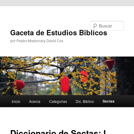
Ir al contenido principal
Buscar
Gaceta de Estudios Biblicos
por Pastor-Missionary David Cox
Menú
Sectas
Inicio
Acerca
Categorias
Dic. Biblico
principal
Diccionario de Sectas: I