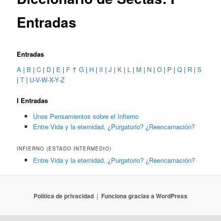
Entradas
Entradas
A
|
B
|
C
|
D
|
E
|
F
↑
G
|
H
|
II
|
J
|
K
|
L
|
M
|
N
|
O
|
P
|
Q
|
R
|
S
|
T
|
U-V-W-X-Y-Z
I Entradas
Unos Pensamientos sobre el Infierno
Entre Vida y la eternidad, ¿Purgatorio? ¿Reencarnación?
INFIERNO (ESTADO INTERMEDIO)
Entre Vida y la eternidad, ¿Purgatorio? ¿Reencarnación?
Política de privacidad
Funciona gracias a WordPress