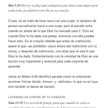
Mat 5:28
Pero yo os digo que cualquiera que mira a una mujer para
codiciarla, ya adulteró con ella en su corazón.
O sea, no es malo de tener sexo con una mujer, ni tampoco de
pensar sexualmente hacia a una mujer, pero el pecado entra
cuando es afuera de lo que Dios ha marcado para tí. Esto es,
cuando Dios te ha dado una pareja, entonces con ella puedes
hacer esto. Es el corazón rebelde que antes de matrimonio,
quiere lo que «es prohibido» (sexo afuera del matrimonio con tu
novia), y después de matrimonio, con otras que no sea lo que
Dios te ha dado. Contentamiento con la voluntad de Dios es una
lección muy importante y esencial para cada creyente de
aprender.
Jesús en Mateo 5:28 identificó pecado como no solamente
acciones físicas donde «tomas» y «disfrutas» lo que no es tuyo,
sino también el deseo de hacerlo.
LUCHANDO EN CONTRA DE TU CORAZÓN
Núm 15:39
Y os servirá de franja, para que cuando lo veáis os
acordéis de todos los mandamientos de Jehová, para ponerlos por