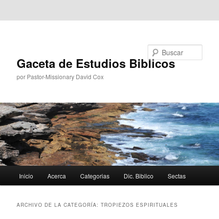
Ir al contenido principal
Ir al contenido secundario
Buscar
Gaceta de Estudios Biblicos
por Pastor-Missionary David Cox
Menú
Inicio
Acerca
Categorias
Dic. Biblico
Sectas
principal
ARCHIVO DE LA CATEGORÍA:
TROPIEZOS ESPIRITUALES