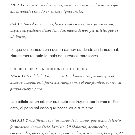
1Pe 1:14
como hijos obedientes, no os conforméis a los deseos que
antes teníais estando en vuestra ignorancia;
Col 3:5
Haced morir, pues, lo terrenal en vosotros: fornicación,
impureza, pasiones desordenadas, malos deseos y avaricia, que es
idolatría;
Lo que deseamos «en nuestra carne» es donde andamos mal.
Naturalmente, sale lo malo de nuestros corazones.
PROHIBICIONES EN CONTRA DE LA CODICIA
1Co 6:18
Huid de la fornicación. Cualquier otro pecado que el
hombre cometa, está fuera del cuerpo; mas el que fornica, contra su
propio cuerpo peca.
La codicia es un cáncer que auto-destruye el ser humano. Por
esto, el principal daño que haces es a tí mismo.
Gál 5:19
Y manifiestas son las obras de la carne, que son: adulterio,
fornicación, inmundicia, lascivia,
20
idolatría, hechicerías,
enemistades, pleitos, celos, iras, contiendas, disensiones, herejías,
21