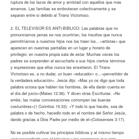
ruptura de los lazos de amor y amistad con aquellos que mas
amamos. Las familias se embrutecen colectivamente y se
separan entre si debido al Tirano Victorioso.
2. EL TELEVISOR ES ANTI-BIBLICO: Las palabras que no
pronunciamos jamas se nos ocurrirían, los insultos que nunca
permitiríamos a nuestros hijos nos los traen los…»artistas» que
aparecen en nuestras pantallas en un lugar y horario de
privilegio: en nuestra propia sala de estar. Muchas veces los
padres se sorprenden al escucharle a sus hijos ciertos términos
y expresiones que ellos nunca les enseñaron. El Tirano
Victorioso es, a no dudar, un buen «educador» o…»pervertidor de
la verdadera educación». Jesús dijo: «Mas yo os digo que toda
palabra ociosa que hablen los hombres, de ella darán cuenta en
el día del juicio»(Mateo 12:36). Y dicen otras Escrituras: «No
erréis; las malas conversaciones corrompen las buenas
costumbres»(1 Corintios 15:33). «Y todo lo que hacéis, sea de
palabra o de hecho, hacedlo todo en el nombre del Señor Jesús,
dando gracias a Dios Padre por medio de el»(Colosenses 3:17).
No es posible cultivar los principios bíblicos y al mismo tiempo
vivir reconciliado con el televisor y los programas que este