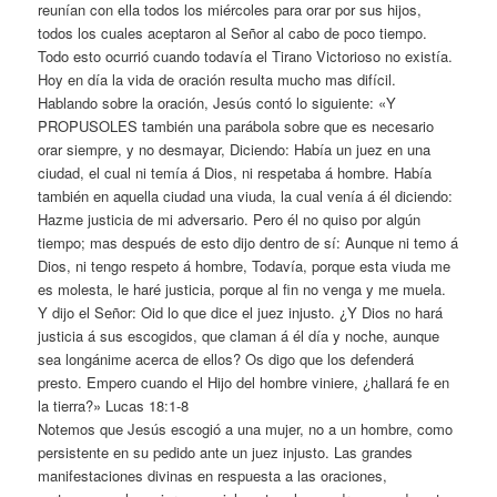
reunían con ella todos los miércoles para orar por sus hijos,
todos los cuales aceptaron al Señor al cabo de poco tiempo.
Todo esto ocurrió cuando todavía el Tirano Victorioso no existía.
Hoy en día la vida de oración resulta mucho mas difícil.
Hablando sobre la oración, Jesús contó lo siguiente: «Y
PROPUSOLES también una parábola sobre que es necesario
orar siempre, y no desmayar, Diciendo: Había un juez en una
ciudad, el cual ni temía á Dios, ni respetaba á hombre. Había
también en aquella ciudad una viuda, la cual venía á él diciendo:
Hazme justicia de mi adversario. Pero él no quiso por algún
tiempo; mas después de esto dijo dentro de sí: Aunque ni temo á
Dios, ni tengo respeto á hombre, Todavía, porque esta viuda me
es molesta, le haré justicia, porque al fin no venga y me muela.
Y dijo el Señor: Oid lo que dice el juez injusto. ¿Y Dios no hará
justicia á sus escogidos, que claman á él día y noche, aunque
sea longánime acerca de ellos? Os digo que los defenderá
presto. Empero cuando el Hijo del hombre viniere, ¿hallará fe en
la tierra?» Lucas 18:1-8
Notemos que Jesús escogió a una mujer, no a un hombre, como
persistente en su pedido ante un juez injusto. Las grandes
manifestaciones divinas en respuesta a las oraciones,