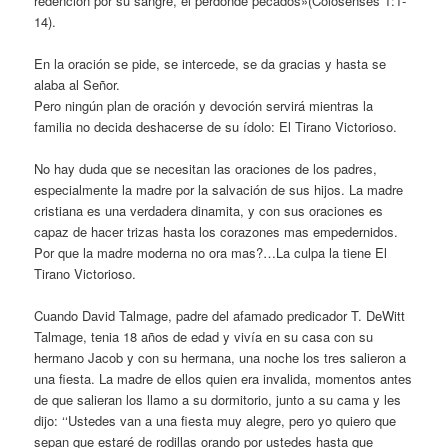
redención por su sangre, el perdónde pecados»(Colosenses 1:1-
14).
En la oración se pide, se intercede, se da gracias y hasta se
alaba al Señor.
Pero ningún plan de oración y devoción servirá mientras la
familia no decida deshacerse de su ídolo: El Tirano Victorioso.
No hay duda que se necesitan las oraciones de los padres,
especialmente la madre por la salvación de sus hijos. La madre
cristiana es una verdadera dinamita, y con sus oraciones es
capaz de hacer trizas hasta los corazones mas empedernidos.
Por que la madre moderna no ora mas?…La culpa la tiene El
Tirano Victorioso.
Cuando David Talmage, padre del afamado predicador T. DeWitt
Talmage, tenia 18 años de edad y vivía en su casa con su
hermano Jacob y con su hermana, una noche los tres salieron a
una fiesta. La madre de ellos quien era invalida, momentos antes
de que salieran los llamo a su dormitorio, junto a su cama y les
dijo: ‘‘Ustedes van a una fiesta muy alegre, pero yo quiero que
sepan que estaré de rodillas orando por ustedes hasta que