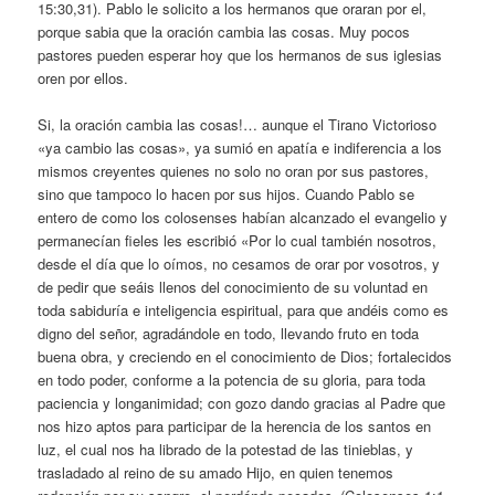
15:30,31). Pablo le solicito a los hermanos que oraran por el,
porque sabia que la oración cambia las cosas. Muy pocos
pastores pueden esperar hoy que los hermanos de sus iglesias
oren por ellos.
Si, la oración cambia las cosas!… aunque el Tirano Victorioso
«ya cambio las cosas», ya sumió en apatía e indiferencia a los
mismos creyentes quienes no solo no oran por sus pastores,
sino que tampoco lo hacen por sus hijos. Cuando Pablo se
entero de como los colosenses habían alcanzado el evangelio y
permanecían fieles les escribió «Por lo cual también nosotros,
desde el día que lo oímos, no cesamos de orar por vosotros, y
de pedir que seáis llenos del conocimiento de su voluntad en
toda sabiduría e inteligencia espiritual, para que andéis como es
digno del señor, agradándole en todo, llevando fruto en toda
buena obra, y creciendo en el conocimiento de Dios; fortalecidos
en todo poder, conforme a la potencia de su gloria, para toda
paciencia y longanimidad; con gozo dando gracias al Padre que
nos hizo aptos para participar de la herencia de los santos en
luz, el cual nos ha librado de la potestad de las tinieblas, y
trasladado al reino de su amado Hijo, en quien tenemos