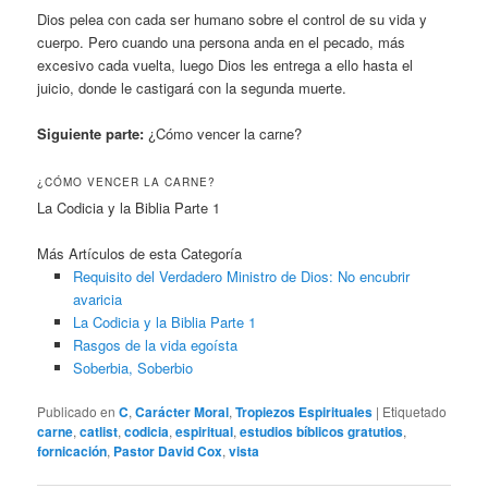
Dios pelea con cada ser humano sobre el control de su vida y
cuerpo. Pero cuando una persona anda en el pecado, más
excesivo cada vuelta, luego Dios les entrega a ello hasta el
juicio, donde le castigará con la segunda muerte.
Siguiente parte:
¿Cómo vencer la carne?
¿CÓMO VENCER LA CARNE?
La Codicia y la Biblia Parte 1
Más Artículos de esta Categoría
Requisito del Verdadero Ministro de Dios: No encubrir
avaricia
La Codicia y la Biblia Parte 1
Rasgos de la vida egoísta
Soberbia, Soberbio
Publicado en
C
,
Carácter Moral
,
Tropiezos Espirituales
|
Etiquetado
carne
,
catlist
,
codicia
,
espiritual
,
estudios bíblicos gratutios
,
fornicación
,
Pastor David Cox
,
vista