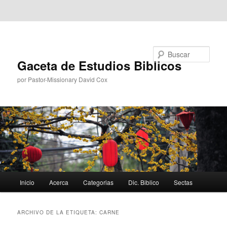
Ir al contenido principal
Ir al contenido secundario
Buscar
Gaceta de Estudios Biblicos
por Pastor-Missionary David Cox
Menú
Inicio
Acerca
Categorias
Dic. Biblico
Sectas
principal
ARCHIVO DE LA ETIQUETA:
CARNE