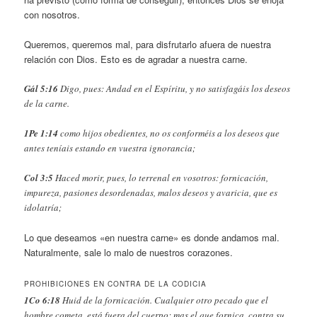
con nosotros.
Queremos, queremos mal, para disfrutarlo afuera de nuestra
relación con Dios. Esto es de agradar a nuestra carne.
Gál 5:16
Digo, pues: Andad en el Espíritu, y no satisfagáis los deseos
de la carne.
1Pe 1:14
como hijos obedientes, no os conforméis a los deseos que
antes teníais estando en vuestra ignorancia;
Col 3:5
Haced morir, pues, lo terrenal en vosotros: fornicación,
impureza, pasiones desordenadas, malos deseos y avaricia, que es
idolatría;
Lo que deseamos «en nuestra carne» es donde andamos mal.
Naturalmente, sale lo malo de nuestros corazones.
PROHIBICIONES EN CONTRA DE LA CODICIA
1Co 6:18
Huid de la fornicación. Cualquier otro pecado que el
hombre cometa, está fuera del cuerpo; mas el que fornica, contra su