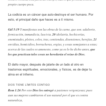
propio cuerpo peca.
La codicia es un cáncer que auto-destruye el ser humano. Por
esto, el principal daño que haces es a tí mismo.
Gál 5:19
Y manifiestas son las obras de la carne, que son: adulterio,
fornicación, inmundicia, lascivia,
20
idolatría, hechicerías,
enemistades, pleitos, celos, iras, contiendas, disensiones, herejías,
21
envidias, homicidios, borracheras, orgías, y cosas semejantes a estas;
acerca de las cuales os amonesto, como ya os lo he dicho antes,
que
los que practican tales cosas no heredarán el reino de Dios.
El daño mayor, después de jalarte de un lado al otro en
trastornos espirituales, emocionales, y físicos, es de dejar tu
alma en el infierno.
DIOS TIENE LÍMITES CONTIGO
Rom 1:26
Por esto
Dios los entregó
a pasiones vergonzosas; pues
aun sus mujeres cambiaron el uso natural por el que es contra
naturaleza,