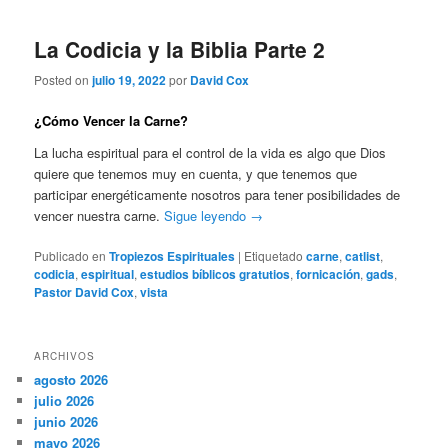
La Codicia y la Biblia Parte 2
Posted on
julio 19, 2022
por
David Cox
¿Cómo Vencer la Carne?
La lucha espiritual para el control de la vida es algo que Dios
quiere que tenemos muy en cuenta, y que tenemos que
participar energéticamente nosotros para tener posibilidades de
vencer nuestra carne.
Sigue leyendo
→
Publicado en
Tropiezos Espirituales
|
Etiquetado
carne
,
catlist
,
codicia
,
espiritual
,
estudios bíblicos gratutios
,
fornicación
,
gads
,
Pastor David Cox
,
vista
ARCHIVOS
agosto 2026
julio 2026
junio 2026
mayo 2026