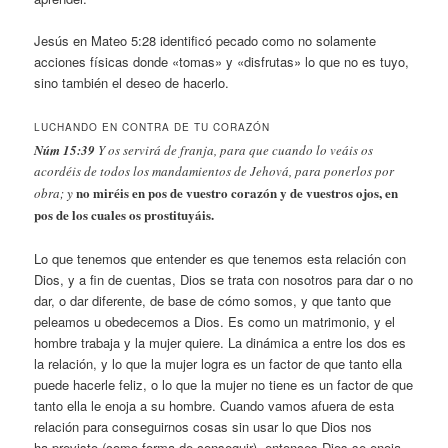
Jesús en Mateo 5:28 identificó pecado como no solamente
acciones físicas donde «tomas» y «disfrutas» lo que no es tuyo,
sino también el deseo de hacerlo.
LUCHANDO EN CONTRA DE TU CORAZÓN
Núm 15:39
Y os servirá de franja, para que cuando lo veáis os
acordéis de todos los mandamientos de Jehová, para ponerlos por
no miréis en pos de vuestro corazón y de vuestros ojos, en
obra; y
pos de los cuales os prostituyáis.
Lo que tenemos que entender es que tenemos esta relación con
Dios, y a fin de cuentas, Dios se trata con nosotros para dar o no
dar, o dar diferente, de base de cómo somos, y que tanto que
peleamos u obedecemos a Dios. Es como un matrimonio, y el
hombre trabaja y la mujer quiere. La dinámica a entre los dos es
la relación, y lo que la mujer logra es un factor de que tanto ella
puede hacerle feliz, o lo que la mujer no tiene es un factor de que
tanto ella le enoja a su hombre. Cuando vamos afuera de esta
relación para conseguirnos cosas sin usar lo que Dios nos
ha previsto (como forma de conseguir), entonces Dios se enoja