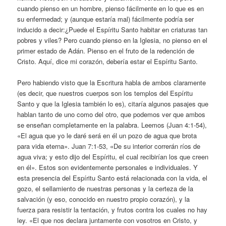
cuando pienso en un hombre, pienso fácilmente en lo que es en
su enfermedad; y (aunque estaría mal) fácilmente podría ser
inducido a decir:¿Puede el Espíritu Santo habitar en criaturas tan
pobres y viles? Pero cuando pienso en la Iglesia, no pienso en el
primer estado de Adán. Pienso en el fruto de la redención de
Cristo. Aquí, dice mi corazón, debería estar el Espíritu Santo.
Pero habiendo visto que la Escritura habla de ambos claramente
(es decir, que nuestros cuerpos son los templos del Espíritu
Santo y que la Iglesia también lo es), citaría algunos pasajes que
hablan tanto de uno como del otro, que podemos ver que ambos
se enseñan completamente en la palabra. Leemos (Juan 4:1-54),
«El agua que yo le daré será en él un pozo de agua que brota
para vida eterna». Juan 7:1-53, «De su interior correrán ríos de
agua viva; y esto dijo del Espíritu, el cual recibirían los que creen
en él». Estos son evidentemente personales e individuales. Y
esta presencia del Espíritu Santo está relacionada con la vida, el
gozo, el sellamiento de nuestras personas y la certeza de la
salvación (y eso, conocido en nuestro propio corazón), y la
fuerza para resistir la tentación, y frutos contra los cuales no hay
ley. «El que nos declara juntamente con vosotros en Cristo, y