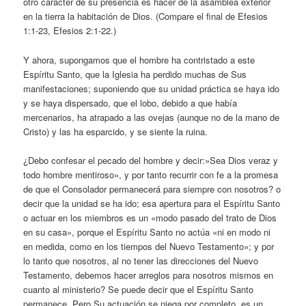
otro carácter de su presencia es hacer de la asamblea exterior
en la tierra la habitación de Dios. (Compare el final de Efesios
1:1-23, Efesios 2:1-22.)
Y ahora, supongamos que el hombre ha contristado a este
Espíritu Santo, que la Iglesia ha perdido muchas de Sus
manifestaciones; suponiendo que su unidad práctica se haya ido
y se haya dispersado, que el lobo, debido a que había
mercenarios, ha atrapado a las ovejas (aunque no de la mano de
Cristo) y las ha esparcido, y se siente la ruina.
¿Debo confesar el pecado del hombre y decir:»Sea Dios veraz y
todo hombre mentiroso», y por tanto recurrir con fe a la promesa
de que el Consolador permanecerá para siempre con nosotros? o
decir que la unidad se ha ido; esa apertura para el Espíritu Santo
o actuar en los miembros es un «modo pasado del trato de Dios
en su casa», porque el Espíritu Santo no actúa «ni en modo ni
en medida, como en los tiempos del Nuevo Testamento»; y por
lo tanto que nosotros, al no tener las direcciones del Nuevo
Testamento, debemos hacer arreglos para nosotros mismos en
cuanto al ministerio? Se puede decir que el Espíritu Santo
permanece. Pero Su actuación se niega por completo, es un