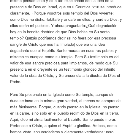
mismo pensamiento y está tan relacionado con la idea de la
presencia de Dios en Israel, que en 2 Corintios 6:16 se introduce
claramente. «Porque vosotros sois templo del Dios viviente;
como Dios ha dicho:Habitaré y andaré en ellos, y seré su Dios, y
ellos serán mi pueblo». Y ahora preguntaría:¿Qué degradación
hay en la bendita doctrina de que Dios habita en Su santo
templo? Quizás podríamos decir (si no fuera por esa preciosa
sangre de Cristo que nos ha limpiado) que era una idea
degradante que el Espíritu Santo morara en nuestros pobres y
miserables cuerpos como su templo. Pero Su testimonio es del
valor de esa sangre preciosa para limpiarnos, de modo que Su
presencia en el creyente es un testimonio glorioso del infinito
valor de la obra de Cristo, y Su presencia a la diestra de Dios el
Padre.
Pero Su presencia en la Iglesia como Su templo, aunque sin
duda se basa en la misma gran verdad, al menos se comprende
más fácilmente. Porque, cuando pienso en la Iglesia, no pienso
en la carne, sino solo en el pueblo redimido de Dios en la tierra.
Aquí, dice mi alma fácilmente, el Espíritu Santo puede morar.
Pertenece a Cristo, a quien el Espíritu glorifica. Ambos, como
hemos visto, son verdaderos y claramente verdaderos; pero