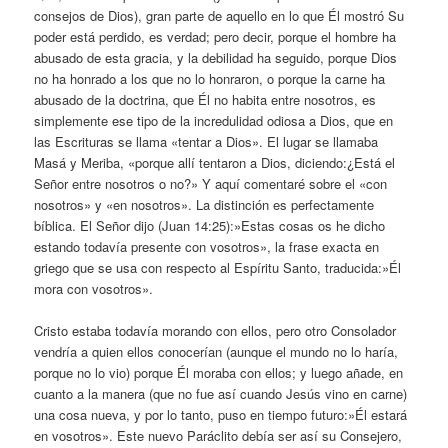
consejos de Dios), gran parte de aquello en lo que Él mostró Su
poder está perdido, es verdad; pero decir, porque el hombre ha
abusado de esta gracia, y la debilidad ha seguido, porque Dios
no ha honrado a los que no lo honraron, o porque la carne ha
abusado de la doctrina, que Él no habita entre nosotros, es
simplemente ese tipo de la incredulidad odiosa a Dios, que en
las Escrituras se llama «tentar a Dios». El lugar se llamaba
Masá y Meriba, «porque allí tentaron a Dios, diciendo:¿Está el
Señor entre nosotros o no?» Y aquí comentaré sobre el «con
nosotros» y «en nosotros». La distinción es perfectamente
bíblica. El Señor dijo (Juan 14:25):»Estas cosas os he dicho
estando todavía presente con vosotros», la frase exacta en
griego que se usa con respecto al Espíritu Santo, traducida:»Él
mora con vosotros».
Cristo estaba todavía morando con ellos, pero otro Consolador
vendría a quien ellos conocerían (aunque el mundo no lo haría,
porque no lo vio) porque Él moraba con ellos; y luego añade, en
cuanto a la manera (que no fue así cuando Jesús vino en carne)
una cosa nueva, y por lo tanto, puso en tiempo futuro:»Él estará
en vosotros». Este nuevo Paráclito debía ser así su Consejero,