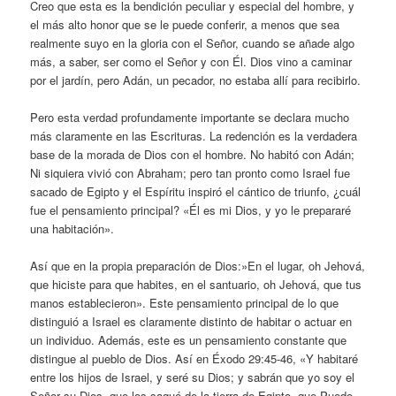
Creo que esta es la bendición peculiar y especial del hombre, y
el más alto honor que se le puede conferir, a menos que sea
realmente suyo en la gloria con el Señor, cuando se añade algo
más, a saber, ser como el Señor y con Él. Dios vino a caminar
por el jardín, pero Adán, un pecador, no estaba allí para recibirlo.
Pero esta verdad profundamente importante se declara mucho
más claramente en las Escrituras. La redención es la verdadera
base de la morada de Dios con el hombre. No habitó con Adán;
Ni siquiera vivió con Abraham; pero tan pronto como Israel fue
sacado de Egipto y el Espíritu inspiró el cántico de triunfo, ¿cuál
fue el pensamiento principal? «Él es mi Dios, y yo le prepararé
una habitación».
Así que en la propia preparación de Dios:»En el lugar, oh Jehová,
que hiciste para que habites, en el santuario, oh Jehová, que tus
manos establecieron». Este pensamiento principal de lo que
distinguió a Israel es claramente distinto de habitar o actuar en
un individuo. Además, este es un pensamiento constante que
distingue al pueblo de Dios. Así en Éxodo 29:45-46, «Y habitaré
entre los hijos de Israel, y seré su Dios; y sabrán que yo soy el
Señor su Dios, que los saqué de la tierra de Egipto, que Puedo