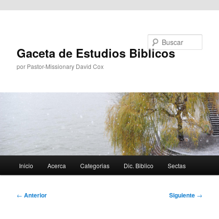
Ir al contenido principal
Buscar
Gaceta de Estudios Biblicos
por Pastor-Missionary David Cox
Menú
Inicio
Acerca
Categorias
Dic. Biblico
Sectas
principal
Navegación
←
Anterior
Siguiente
→
de
entradas