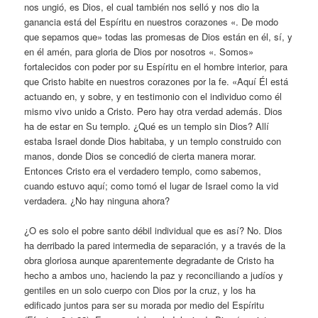
nos ungió, es Dios, el cual también nos selló y nos dio la
ganancia está del Espíritu en nuestros corazones «. De modo
que sepamos que» todas las promesas de Dios están en él, sí, y
en él amén, para gloria de Dios por nosotros «. Somos»
fortalecidos con poder por su Espíritu en el hombre interior, para
que Cristo habite en nuestros corazones por la fe. «Aquí Él está
actuando en, y sobre, y en testimonio con el individuo como él
mismo vivo unido a Cristo. Pero hay otra verdad además. Dios
ha de estar en Su templo. ¿Qué es un templo sin Dios? Allí
estaba Israel donde Dios habitaba, y un templo construido con
manos, donde Dios se concedió de cierta manera morar.
Entonces Cristo era el verdadero templo, como sabemos,
cuando estuvo aquí; como tomó el lugar de Israel como la vid
verdadera. ¿No hay ninguna ahora?
¿O es solo el pobre santo débil individual que es así? No. Dios
ha derribado la pared intermedia de separación, y a través de la
obra gloriosa aunque aparentemente degradante de Cristo ha
hecho a ambos uno, haciendo la paz y reconciliando a judíos y
gentiles en un solo cuerpo con Dios por la cruz, y los ha
edificado juntos para ser su morada por medio del Espíritu