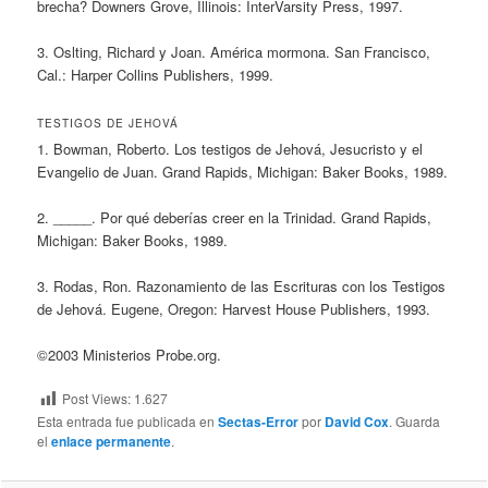
brecha? Downers Grove, Illinois: InterVarsity Press, 1997.
3. Oslting, Richard y Joan. América mormona. San Francisco,
Cal.: Harper Collins Publishers, 1999.
TESTIGOS DE JEHOVÁ
1. Bowman, Roberto. Los testigos de Jehová, Jesucristo y el
Evangelio de Juan. Grand Rapids, Michigan: Baker Books, 1989.
2. _____. Por qué deberías creer en la Trinidad. Grand Rapids,
Michigan: Baker Books, 1989.
3. Rodas, Ron. Razonamiento de las Escrituras con los Testigos
de Jehová. Eugene, Oregon: Harvest House Publishers, 1993.
©2003 Ministerios Probe.org.
Post Views:
1.627
Esta entrada fue publicada en
Sectas-Error
por
David Cox
. Guarda
el
enlace permanente
.