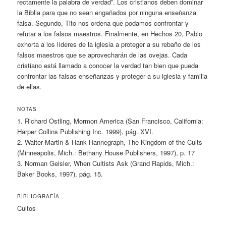
rectamente la palabra de verdad”. Los cristianos deben dominar
la Biblia para que no sean engañados por ninguna enseñanza
falsa. Segundo, Tito nos ordena que podamos confrontar y
refutar a los falsos maestros. Finalmente, en Hechos 20, Pablo
exhorta a los líderes de la iglesia a proteger a su rebaño de los
falsos maestros que se aprovecharán de las ovejas. Cada
cristiano está llamado a conocer la verdad tan bien que pueda
confrontar las falsas enseñanzas y proteger a su iglesia y familia
de ellas.
NOTAS
1. Richard Ostling, Mormon America (San Francisco, California:
Harper Collins Publishing Inc. 1999), pág. XVI.
2. Walter Martin & Hank Hannegraph, The Kingdom of the Cults
(Minneapolis, Mich.: Bethany House Publishers, 1997), p. 17
3. Norman Geisler, When Cultists Ask (Grand Rapids, Mich.:
Baker Books, 1997), pág. 15.
BIBLIOGRAFÍA
Cultos