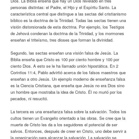
Dios. La Biblia enseña que hay un Dios revelado en tres
personas distintas: el Padre, el Hijo y el Espíritu Santo. La
característica central que distingue a las sectas del cristianismo
bíblico es la doctrina de la Trinidad. Todas las sectas tienen una
visión distorsionada de esta doctrina. Por ejemplo, los Testigos
de Jehová condenan la doctrina de la Trinidad, y los mormones
enseñan el triteísmo, tres dioses que forman la divinidad.
Segundo, las sectas enseñan una visión falsa de Jesús. La
Biblia enseña que Cristo es 100 por ciento hombre y 100 por
ciento Dios. A esto se le ha llamado unión hipostática. En 2
Corintios 11:4, Pablo advirtió acerca de los falsos maestros que
enseñan a otro Jesús. Un ejemplo moderno de enseñanza falsa
es la Ciencia Cristiana, que enseña que Jesús no era Dios sino
un hombre que mostraba la idea de Cristo. Él no murió por los
pecados, ni resucitó.
La tercera es una enseñanza falsa sobre la salvación. Todos los
cultos tienen un Evangelio orientado a las obras. Se cree que la
muerte de Cristo les da a los seguidores el potencial de ser
salvos. Entonces, después de creer en Cristo, uno debe servir a
la organización para alcanzar la salvación. La salvación se