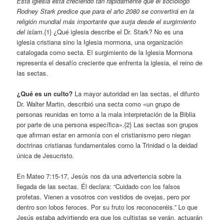
Esta iglesia está creciendo tan rápidamente que el sociólogo
Rodney Stark predice que para el año 2080 se convertirá en la
religión mundial más importante que surja desde el surgimiento
del islam
.{1} ¿Qué iglesia describe el Dr. Stark? No es una
iglesia cristiana sino la Iglesia mormona, una organización
catalogada como secta. El surgimiento de la Iglesia Mormona
representa el desafío creciente que enfrenta la iglesia, el reino de
las sectas.
¿Qué es un culto?
La mayor autoridad en las sectas, el difunto
Dr. Walter Martin, describió una secta como «un grupo de
personas reunidas en torno a la mala interpretación de la Biblia
por parte de una persona específica».{2} Las sectas son grupos
que afirman estar en armonía con el cristianismo pero niegan
doctrinas cristianas fundamentales como la Trinidad o la deidad
única de Jesucristo.
En Mateo 7:15-17, Jesús nos da una advertencia sobre la
llegada de las sectas. Él declara: “Cuidado con los falsos
profetas. Vienen a vosotros con vestidos de ovejas, pero por
dentro son lobos feroces. Por su fruto los reconoceréis.” Lo que
Jesús estaba advirtiendo era que los cultistas se verán, actuarán