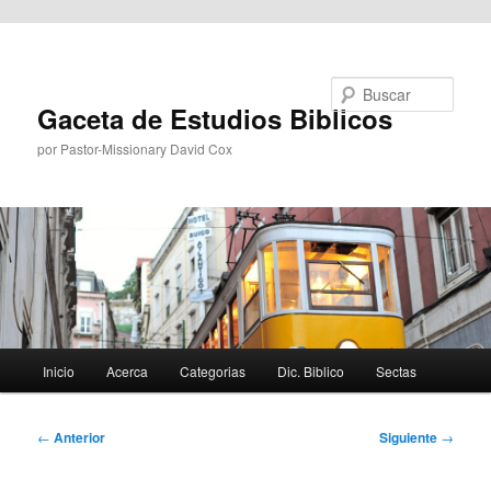
Ir al contenido principal
Buscar
Gaceta de Estudios Biblicos
por Pastor-Missionary David Cox
Menú
Inicio
Acerca
Categorias
Dic. Biblico
Sectas
principal
Navegación
←
Anterior
Siguiente
→
de
entradas