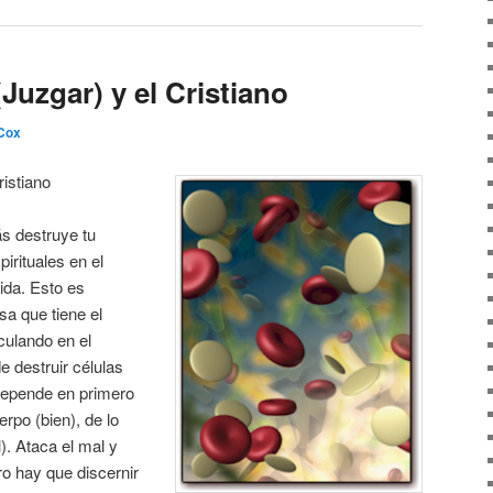
Juzgar) y el Cristiano
Cox
ristiano
s destruye tu
pirituales en el
ida. Esto es
a que tiene el
culando en el
e destruir células
 depende en primero
erpo (bien), de lo
). Ataca el mal y
ro hay que discernir