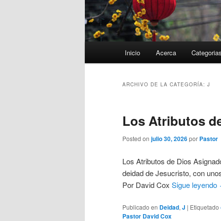
Menú
Inicio
Acerca
Categoria
principal
ARCHIVO DE LA CATEGORÍA:
J
Los Atributos d
Posted on
julio 30, 2026
por
Pastor
Los Atributos de Dios Asignad
deidad de Jesucristo, con uno
Por David Cox
Sigue leyendo
Publicado en
Deidad
,
J
|
Etiquetado
Pastor David Cox