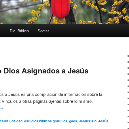
s
Dic. Biblico
Sectas
e Dios Asignados a Jesús
os a Jesús es una compilación de información sobre la
s vínculos a otras páginas ajenas sobre lo mismo.
→
catlist
,
deidad
,
estudios bíblicos gratutios
,
gads
,
Jesucristo
,
Jesús
,