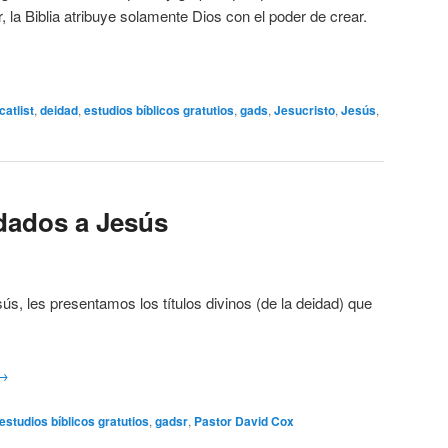
 la Biblia atribuye solamente Dios con el poder de crear.
catlist
,
deidad
,
estudios bíblicos gratutios
,
gads
,
Jesucristo
,
Jesús
,
 dados a Jesús
ús, les presentamos los títulos divinos (de la deidad) que
→
estudios bíblicos gratutios
,
gadsr
,
Pastor David Cox