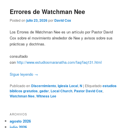
Errores de Watchman Nee
Posted on
julio 23, 2026
por
David Cox
Los Errores de Watchman Nee es un artículo por Pastor David
Cox sobre el movimiento alrededor de Nee y avisos sobre sus
prácticas y doctrinas.
consultado
con
http://www.estudiosmaranatha.com/faq/faq131.html
Sigue leyendo
→
Publicado en
Discernimiento
,
Iglesia Local
,
N
|
Etiquetado
estudios
bíblicos gratutios
,
gadsr
,
Local Church
,
Pastor David Cox
,
Watchman Nee
,
Witness Lee
ARCHIVOS
agosto 2026
julio 2026