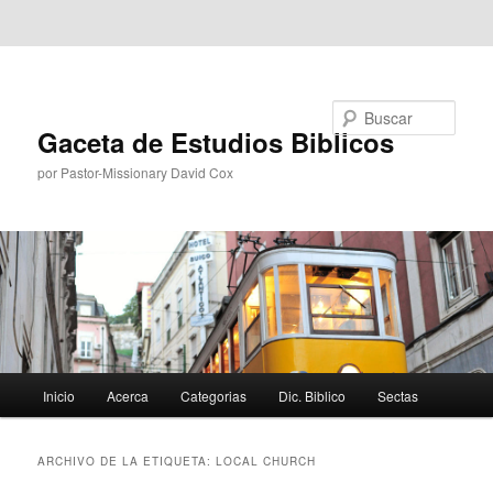
Ir al contenido principal
Ir al contenido secundario
Buscar
Gaceta de Estudios Biblicos
por Pastor-Missionary David Cox
Menú
Inicio
Acerca
Categorias
Dic. Biblico
Sectas
principal
ARCHIVO DE LA ETIQUETA:
LOCAL CHURCH