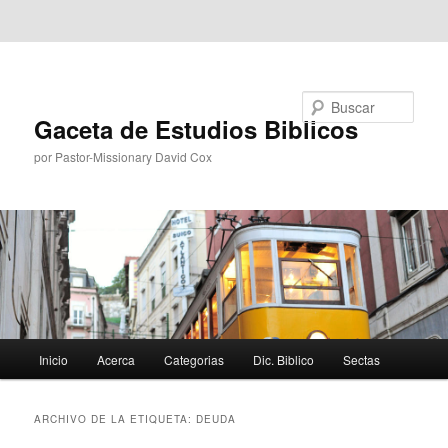
Ir al contenido principal
Ir al contenido secundario
Buscar
Gaceta de Estudios Biblicos
por Pastor-Missionary David Cox
Menú
Inicio
Acerca
Categorias
Dic. Biblico
Sectas
principal
ARCHIVO DE LA ETIQUETA:
DEUDA