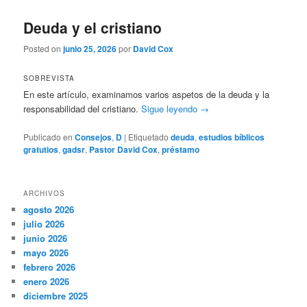
Deuda y el cristiano
Posted on
junio 25, 2026
por
David Cox
SOBREVISTA
En este artículo, examinamos varios aspetos de la deuda y la
responsabilidad del cristiano.
Sigue leyendo
→
Publicado en
Consejos
,
D
|
Etiquetado
deuda
,
estudios bíblicos
gratutios
,
gadsr
,
Pastor David Cox
,
préstamo
ARCHIVOS
agosto 2026
julio 2026
junio 2026
mayo 2026
febrero 2026
enero 2026
diciembre 2025