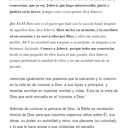
conocerme, que yo soy Jehová, que hago misericordia, juicio y
justicia en la tierra
; porque estas cosas quiero, dice Jehová.
Jer. 31:33
Pero este es el pacto que haré con la casa de Israel después
Daré mi ley en su mente, y la escribiré
de aquellos días, dice Jehová:
en su corazón; y yo seré a ellos por Dios,
y ellos me serán por
pueblo.
34
Y no enseñará más ninguno a su prójimo, ni ninguno a su
Conoce a Jehová
porque todos me conocerán
hermano, diciendo:
;
,
desde el más pequeño de ellos hasta el más grande, dice Jehová;
porque perdonaré la maldad de ellos, y no me acordaré más de su
pecado.
Jeremías igualmente nos presenta que la salvación y lo máximo
en la vida es de conocer a Dios, a sus leyes y principios, y
tenerlas escritas en nuestras mentes y vidas. Esta es la vista de
Dios que está envuelta en el “conocer a Dios.”
Además de conocer la persona de Dios, la Biblia es revelación
directa de Dios para que nosotros sepamos datos sobre Él, sus
obras, su poder, su autoridad y reino, sus placeres (su voluntad),
y lo que le hace enojar o sus molestias (el pecado).