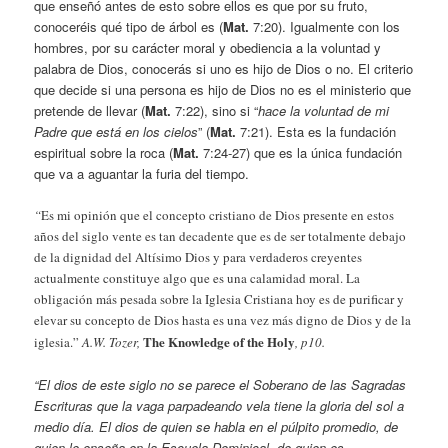
que enseñó antes de esto sobre ellos es que por su fruto,
conoceréis qué tipo de árbol es (
Mat.
7:20). Igualmente con los
hombres, por su carácter moral y obediencia a la voluntad y
palabra de Dios, conocerás si uno es hijo de Dios o no. El criterio
que decide si una persona es hijo de Dios no es el ministerio que
pretende de llevar (
Mat.
7:22), sino si “
hace la voluntad de mi
Padre que está en los cielos
” (
Mat.
7:21). Esta es la fundación
espiritual sobre la roca (
Mat.
7:24-27) que es la única fundación
que va a aguantar la furia del tiempo.
“
Es mi opinión que el concepto cristiano de Dios presente en estos
años del siglo vente es tan decadente que es de ser totalmente debajo
de la dignidad del Altísimo Dios y para verdaderos creyentes
actualmente constituye algo que es una calamidad moral. La
obligación más pesada sobre la Iglesia Cristiana hoy es de purificar y
elevar su concepto de Dios hasta es una vez más digno de Dios y de la
The Knowledge of the Holy
iglesia.”
A.W. Tozer,
, p10.
“El dios de este siglo no se parece el Soberano de las Sagradas
Escrituras que la vaga parpadeando vela tiene la gloria del sol a
medio día. El dios de quien se habla en el púlpito promedio, de
quien le enseña en la Escuela Dominical, de quien es