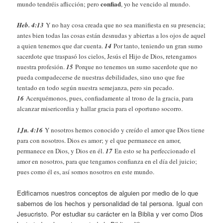
confiad
mundo tendréis aflicción; pero
, yo he vencido al mundo.
Heb. 4:13
Y no hay cosa creada que no sea manifiesta en su presencia;
antes bien todas las cosas están desnudas y abiertas a los ojos de aquel
a quien tenemos que dar cuenta.
14
Por tanto, teniendo un gran sumo
sacerdote que traspasó los cielos, Jesús el Hijo de Dios, retengamos
nuestra profesión.
15
Porque no tenemos un sumo sacerdote que no
pueda compadecerse de nuestras debilidades, sino uno que fue
tentado en todo según nuestra semejanza, pero sin pecado.
16
Acerquémonos, pues, confiadamente al trono de la gracia, para
alcanzar misericordia y hallar gracia para el oportuno socorro.
1Jn. 4:16
Y nosotros hemos conocido y creído el amor que Dios tiene
para con nosotros. Dios es amor; y el que permanece en amor,
permanece en Dios, y Dios en él.
17
En esto se ha perfeccionado el
amor en nosotros, para que tengamos confianza en el día del juicio;
pues como él es, así somos nosotros en este mundo.
Edificamos nuestros conceptos de alguien por medio de lo que
sabemos de los hechos y personalidad de tal persona. Igual con
Jesucristo. Por estudiar su carácter en la Biblia y ver como Dios