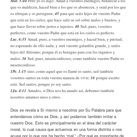
Mat. 5:44
Pero yo os digo: Amad a vuestros enemigos, bendecid a los
que os maldicen, haced bien a los que os aborrecen, y orad por los que
os ultrajan y os persiguen;
45
para que seáis hijos de vuestro Padre
que está en los cielos, que hace salir su sol sobre malos y buenos, y
que hace llover sobre justos e injustos.
48
Sed, pues, vosotros
perfectos, como vuestro Padre que está en los cielos es perfecto.
Luc. 6:35
Amad, pues, a vuestros enemigos, y haced bien, y prestad,
no esperando de ello nada; y será vuestro galardón grande, y seréis
hijos del Altísimo; porque él es benigno para con los ingratos y
malos.
36
Sed, pues, misericordiosos, como también vuestro Padre es
misericordioso.
1Pe. 1:15
sino, como aquel que os llamó es santo, sed también
vosotros santos en toda vuestra manera de vivir;
16
porque escrito
está: Sed santos, porque yo soy santo.
1Jn. 4:11
Amados, si Dios nos ha amado así, debemos también
nosotros amarnos unos a otros.
Dios se revela a Sí mismo a nosotros por Su Palabra para que
entendamos cómo es Dios, y así podamos también imitar a
nuestro Dios. Esto es principalmente en el área del carácter
moral, lo cual causa que actuemos en una forma distinta o nos
acuse por lo que nos ha hecho “mal.” ¿Por qué es importante de