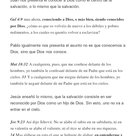
salvación, o lo mismo que la salvación.
conociendo a Dios, o más bien, siendo conocidos
Gal 4:9
mas ahora,
por Dios
, ¿cómo es que os volvéis de nuevo a los débiles y pobres
rudimentos, a los cuales os queréis volver a esclavizar?
Pablo igualmente nos presenta el asunto no es que conocemos a
Dios, sino que Dios nos conoce.
Mat 10:32
A cualquiera, pues, que me confiese delante de los
hombres, yo también le confesaré delante de mi Padre que está en los
cielos.
33
Y a cualquiera que me niegue delante de los hombres, yo
también le negaré delante de mi Padre que está en los cielos.
Jesús enseñó lo mismo, que la salvación consiste en ser
reconocido por Dios como un hijo de Dios. Sin esto, uno no va a
entrar en el cielo.
Jer. 9:23
Así dijo Jehová: No se alabe el sabio en su sabiduría, ni en
su valentía se alabe el valiente, ni el rico se alabe en sus riquezas.
en entenderme y
24
Mas alábese en esto el que se hubiere de alabar: