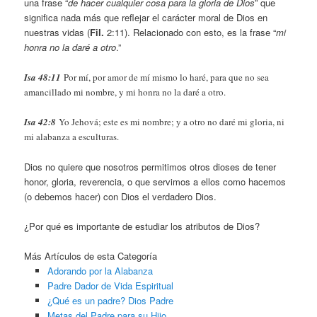
una frase “
de hacer cualquier cosa para la gloria de Dios
” que
significa nada más que reflejar el carácter moral de Dios en
nuestras vidas (
Fil.
2:11). Relacionado con esto, es la frase “
mi
honra no la daré a otro
.”
Isa 48:11
Por mí, por amor de mí mismo lo haré, para que no sea
amancillado mi nombre, y mi honra no la daré a otro.
Isa 42:8
Yo Jehová; este es mi nombre; y a otro no daré mi gloria, ni
mi alabanza a esculturas.
Dios no quiere que nosotros permitimos otros dioses de tener
honor, gloria, reverencia, o que servimos a ellos como hacemos
(o debemos hacer) con Dios el verdadero Dios.
¿Por qué es importante de estudiar los atributos de Dios?
Más Artículos de esta Categoría
Adorando por la Alabanza
Padre Dador de Vida Espiritual
¿Qué es un padre? Dios Padre
Metas del Padre para su Hijo