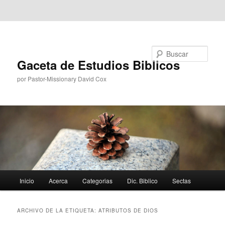
Ir al contenido principal
Ir al contenido secundario
Buscar
Gaceta de Estudios Biblicos
por Pastor-Missionary David Cox
Menú
Inicio
Acerca
Categorias
Dic. Biblico
Sectas
principal
ARCHIVO DE LA ETIQUETA:
ATRIBUTOS DE DIOS