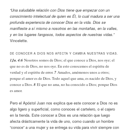
“Una saludable relación con Dios tiene que empezar con un
conocimiento intelectual de quien es Él, lo cual madura a ser una
profunda experiencia de conocer Dios en la vida. Dios se
manifieste a sí mismo a nosotros en las montañas, en la valles,
y en los lugares fangosos, todos aspectos de nuestras vidas.”
Vincelette.
DE CONOCER A DIOS NOS AFECTA Y CAMBIA NUESTRAS VIDAS.
1Jn. 4:6
Nosotros somos de Dios; el que conoce a Dios, nos oye; el
que no es de Dios, no nos oye. En esto conocemos el espíritu de
verdad y el espíritu de error.
7
Amados, amémonos unos a otros;
porque el amor es de Dios. Todo aquel que ama, es nacido de Dios, y
conoce a Dios.
8
El que no ama, no ha conocido a Dios; porque Dios
es amor.
Pero el Apóstol Juan nos explica que este conocer a Dios no es
algo ligero y superficial, como conoces el cartelero, o el cajero
en la tienda. Este conocer a Dios es una relación que luego
afecta drásticamente la vida de uno, como cuando un hombre
“conoce” a una mujer y se entrega su vida para vivir siempre con