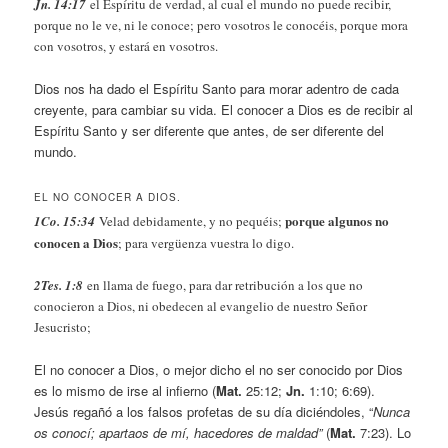
Jn. 14:17
el Espíritu de verdad, al cual el mundo no puede recibir,
porque no le ve, ni le conoce; pero vosotros le conocéis, porque mora
con vosotros, y estará en vosotros.
Dios nos ha dado el Espíritu Santo para morar adentro de cada
creyente, para cambiar su vida. El conocer a Dios es de recibir al
Espíritu Santo y ser diferente que antes, de ser diferente del
mundo.
EL NO CONOCER A DIOS.
porque algunos no
1Co. 15:34
Velad debidamente, y no pequéis;
conocen a Dios
; para vergüenza vuestra lo digo.
2Tes. 1:8
en llama de fuego, para dar retribución a los que no
conocieron a Dios, ni obedecen al evangelio de nuestro Señor
Jesucristo;
El no conocer a Dios, o mejor dicho el no ser conocido por Dios
es lo mismo de irse al infierno (
Mat.
25:12;
Jn.
1:10; 6:69).
Jesús regañó a los falsos profetas de su día diciéndoles, “
Nunca
os conocí; apartaos de mí, hacedores de maldad”
(
Mat.
7:23). Lo