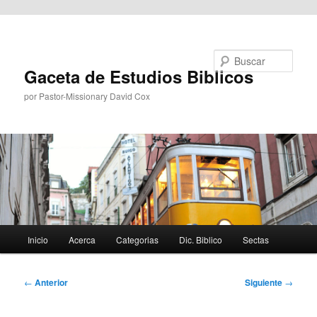
Ir al contenido principal
Buscar
Gaceta de Estudios Biblicos
por Pastor-Missionary David Cox
Menú
Inicio
Acerca
Categorias
Dic. Biblico
Sectas
principal
Navegación
←
Anterior
Siguiente
→
de
entradas