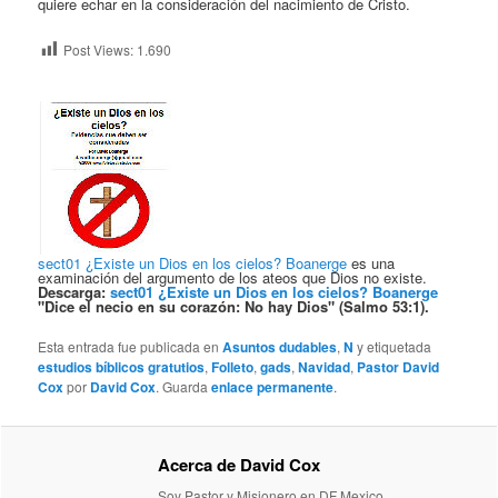
quiere echar en la consideración del nacimiento de Cristo.
Post Views:
1.690
sect01 ¿Existe un Dios en los cielos? Boanerge
es una
examinación del argumento de los ateos que Dios no existe.
Descarga:
sect01 ¿Existe un Dios en los cielos? Boanerge
"Dice el necio en su corazón: No hay Dios" (Salmo 53:1).
Esta entrada fue publicada en
Asuntos dudables
,
N
y etiquetada
estudios bíblicos gratutios
,
Folleto
,
gads
,
Navidad
,
Pastor David
Cox
por
David Cox
. Guarda
enlace permanente
.
Acerca de David Cox
Soy Pastor y Misionero en DF Mexico.