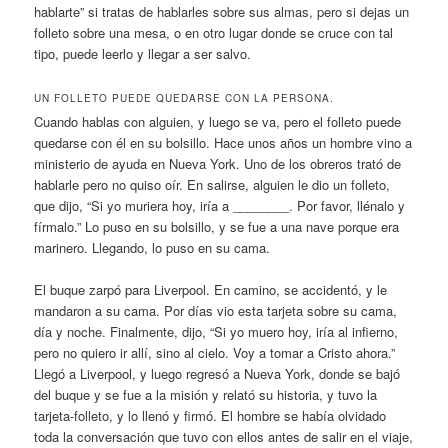
hablarte” si tratas de hablarles sobre sus almas, pero si dejas un
folleto sobre una mesa, o en otro lugar donde se cruce con tal
tipo, puede leerlo y llegar a ser salvo.
UN FOLLETO PUEDE QUEDARSE CON LA PERSONA.
Cuando hablas con alguien, y luego se va, pero el folleto puede
quedarse con él en su bolsillo. Hace unos años un hombre vino a
ministerio de ayuda en Nueva York. Uno de los obreros trató de
hablarle pero no quiso oír. En salirse, alguien le dio un folleto,
que dijo, “Si yo muriera hoy, iría a ________. Por favor, llénalo y
fírmalo.” Lo puso en su bolsillo, y se fue a una nave porque era
marinero. Llegando, lo puso en su cama.
El buque zarpó para Liverpool. En camino, se accidentó, y le
mandaron a su cama. Por días vio esta tarjeta sobre su cama,
día y noche. Finalmente, dijo, “Si yo muero hoy, iría al infierno,
pero no quiero ir allí, sino al cielo. Voy a tomar a Cristo ahora.”
Llegó a Liverpool, y luego regresó a Nueva York, donde se bajó
del buque y se fue a la misión y relató su historia, y tuvo la
tarjeta-folleto, y lo llenó y firmó. El hombre se había olvidado
toda la conversación que tuvo con ellos antes de salir en el viaje,