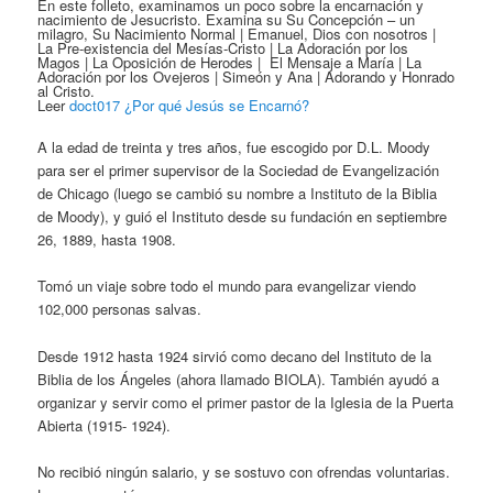
En este folleto, examinamos un poco sobre la encarnación y
nacimiento de Jesucristo. Examina su Su Concepción – un
milagro, Su Nacimiento Normal | Emanuel, Dios con nosotros |
La Pre-existencia del Mesías-Cristo | La Adoración por los
Magos | La Oposición de Herodes | El Mensaje a María | La
Adoración por los Ovejeros | Simeón y Ana | Adorando y Honrado
al Cristo.
Leer
doct017 ¿Por qué Jesús se Encarnó?
A la edad de treinta y tres años, fue escogido por D.L. Moody
para ser el primer supervisor de la Sociedad de Evangelización
de Chicago (luego se cambió su nombre a Instituto de la Biblia
de Moody), y guió el Instituto desde su fundación en septiembre
26, 1889, hasta 1908.
Tomó un viaje sobre todo el mundo para evangelizar viendo
102,000 personas salvas.
Desde 1912 hasta 1924 sirvió como decano del Instituto de la
Biblia de los Ángeles (ahora llamado BIOLA). También ayudó a
organizar y servir como el primer pastor de la Iglesia de la Puerta
Abierta (1915- 1924).
No recibió ningún salario, y se sostuvo con ofrendas voluntarias.