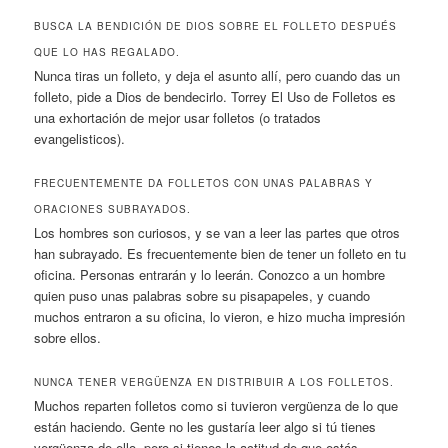
BUSCA LA BENDICIÓN DE DIOS SOBRE EL FOLLETO DESPUÉS
QUE LO HAS REGALADO.
Nunca tiras un folleto, y deja el asunto allí, pero cuando das un
folleto, pide a Dios de bendecirlo. Torrey El Uso de Folletos es
una exhortación de mejor usar folletos (o tratados
evangelisticos).
FRECUENTEMENTE DA FOLLETOS CON UNAS PALABRAS Y
ORACIONES SUBRAYADOS.
Los hombres son curiosos, y se van a leer las partes que otros
han subrayado. Es frecuentemente bien de tener un folleto en tu
oficina. Personas entrarán y lo leerán. Conozco a un hombre
quien puso unas palabras sobre su pisapapeles, y cuando
muchos entraron a su oficina, lo vieron, e hizo mucha impresión
sobre ellos.
NUNCA TENER VERGÜENZA EN DISTRIBUIR A LOS FOLLETOS.
Muchos reparten folletos como si tuvieron vergüenza de lo que
están haciendo. Gente no les gustaría leer algo si tú tienes
vergüenza de ello, pero si tienes la actitud de que estás