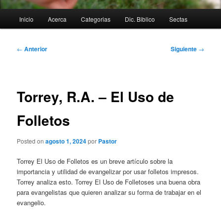
Menú
Inicio
Acerca
Categorias
Dic. Biblico
Sectas
principal
Navegación
←
Anterior
Siguiente
→
de
entradas
Torrey, R.A. – El Uso de
Folletos
Posted on
agosto 1, 2024
por
Pastor
Torrey El Uso de Folletos es un breve artículo sobre la
importancia y utilidad de evangelizar por usar folletos impresos.
Torrey analiza esto. Torrey El Uso de Folletoses una buena obra
para evangelistas que quieren analizar su forma de trabajar en el
evangelio.