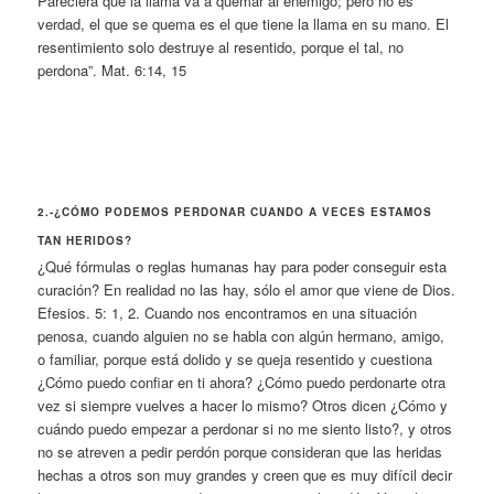
Pareciera que la llama va a quemar al enemigo; pero no es
verdad, el que se quema es el que tiene la llama en su mano. El
resentimiento solo destruye al resentido, porque el tal, no
perdona”. Mat. 6:14, 15
2.-¿CÓMO PODEMOS PERDONAR CUANDO A VECES ESTAMOS
TAN HERIDOS?
¿Qué fórmulas o reglas humanas hay para poder conseguir esta
curación? En realidad no las hay, sólo el amor que viene de Dios.
Efesios. 5: 1, 2. Cuando nos encontramos en una situación
penosa, cuando alguien no se habla con algún hermano, amigo,
o familiar, porque está dolido y se queja resentido y cuestiona
¿Cómo puedo confiar en ti ahora? ¿Cómo puedo perdonarte otra
vez si siempre vuelves a hacer lo mismo? Otros dicen ¿Cómo y
cuándo puedo empezar a perdonar si no me siento listo?, y otros
no se atreven a pedir perdón porque consideran que las heridas
hechas a otros son muy grandes y creen que es muy difícil decir