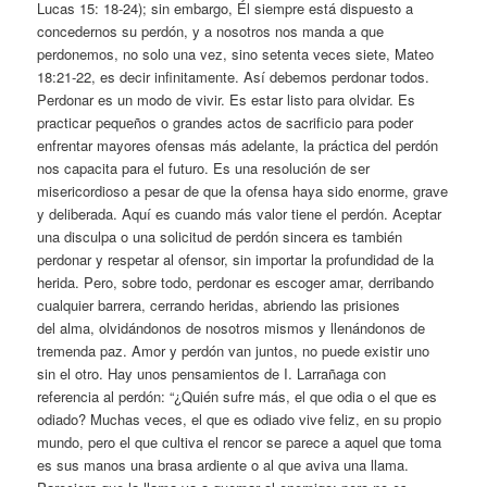
Lucas 15: 18-24); sin embargo, Él siempre está dispuesto a
concedernos su perdón, y a nosotros nos manda a que
perdonemos, no solo una vez, sino setenta veces siete, Mateo
18:21-22, es decir infinitamente. Así debemos perdonar todos.
Perdonar es un modo de vivir. Es estar listo para olvidar. Es
practicar pequeños o grandes actos de sacrificio para poder
enfrentar mayores ofensas más adelante, la práctica del perdón
nos capacita para el futuro. Es una resolución de ser
misericordioso a pesar de que la ofensa haya sido enorme, grave
y deliberada. Aquí es cuando más valor tiene el perdón. Aceptar
una disculpa o una solicitud de perdón sincera es también
perdonar y respetar al ofensor, sin importar la profundidad de la
herida. Pero, sobre todo, perdonar es escoger amar, derribando
cualquier barrera, cerrando heridas, abriendo las prisiones
del alma, olvidándonos de nosotros mismos y llenándonos de
tremenda paz. Amor y perdón van juntos, no puede existir uno
sin el otro. Hay unos pensamientos de I. Larrañaga con
referencia al perdón: “¿Quién sufre más, el que odia o el que es
odiado? Muchas veces, el que es odiado vive feliz, en su propio
mundo, pero el que cultiva el rencor se parece a aquel que toma
es sus manos una brasa ardiente o al que aviva una llama.