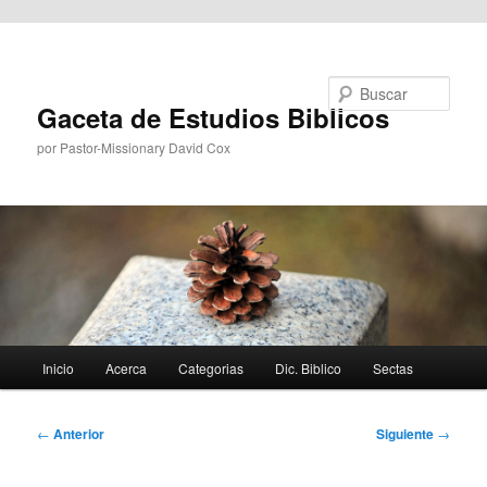
Ir al contenido principal
Buscar
Gaceta de Estudios Biblicos
por Pastor-Missionary David Cox
Menú
Inicio
Acerca
Categorias
Dic. Biblico
Sectas
principal
Navegación
←
Anterior
Siguiente
→
de
entradas