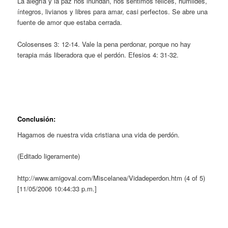
La alegría y la paz nos inundan, nos sentimos felices, humildes,
íntegros, livianos y libres para amar, casi perfectos. Se abre una
fuente de amor que estaba cerrada.
Colosenses 3: 12-14. Vale la pena perdonar, porque no hay
terapia más liberadora que el perdón. Efesios 4: 31-32.
Conclusión:
Hagamos de nuestra vida cristiana una vida de perdón.
(Editado ligeramente)
http://www.amigoval.com/Miscelanea/Vidadeperdon.htm (4 of 5)
[11/05/2006 10:44:33 p.m.]