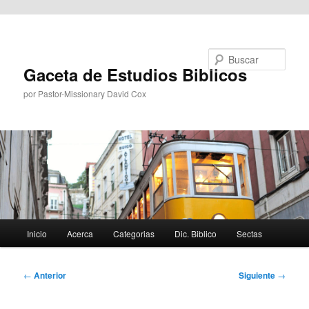
Ir al contenido principal
Buscar
Gaceta de Estudios Biblicos
por Pastor-Missionary David Cox
Menú
Inicio
Acerca
Categorias
Dic. Biblico
Sectas
principal
Navegación
←
Anterior
Siguiente
→
de
entradas