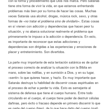
con la forma y procedimiento que Dios nos marca. Pero Satanás
tiene otra forma de vivir la vida, en que estamos enfrentando
problemas más bien por su forma de hacer las cosas. Muchas
veces Satanás usa alcohol, drogas, música rock, sexo, y otras
formas de «
no tratar el problema sino de olvidarlo
«. Estas cosas
en sí vienen con adicción y dependencias que hacen peor tu
situación, y no abarca solucionar realmente el problema que
primeramente te impuso a la adicción o dependencia. En esto,
es importante de reconocer que estas adicciones y
dependencias son dirigidas a las experiencias y emociones de
placer y entretenimiento. Son divertidos.
La parte muy importante de esta tentación satánica es de quitar
el proceso correcto de analizar tu situación con la Biblia en
mano, sobre las rodillas, y en sumisión a Dios, y en su lugar,
«sentir» lo que quieres hacer, y hazlo. Es muy importante que
Satanás destruye tu habilidad de discernir cosas espirituales en
el proceso de echar a perder tu vida. Esto es semejante al
sistema de defensa que tiene el cuerpo humano. Entre todo
circulando en el cuerpo, el cuerpo tiene poder de destruir células
dañinas, pero éxito o fracaso depende en primero discernir lo que
es parte del cuerpo (bien), de lo que hace daño del cuerpo (mal).