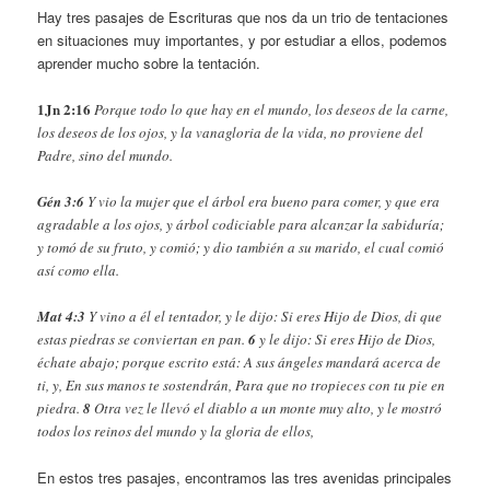
Hay tres pasajes de Escrituras que nos da un trio de tentaciones
en situaciones muy importantes, y por estudiar a ellos, podemos
aprender mucho sobre la tentación.
1Jn 2:16
Porque todo lo que hay en el mundo, los deseos de la carne,
los deseos de los ojos, y la vanagloria de la vida, no proviene del
Padre, sino del mundo.
Gén 3:6
Y vio la mujer que el árbol era bueno para comer, y que era
agradable a los ojos, y árbol codiciable para alcanzar la sabiduría;
y tomó de su fruto, y comió; y dio también a su marido, el cual comió
así como ella.
Mat 4:3
Y vino a él el tentador, y le dijo: Si eres Hijo de Dios, di que
estas piedras se conviertan en pan.
6
y le dijo: Si eres Hijo de Dios,
échate abajo; porque escrito está: A sus ángeles mandará acerca de
ti, y, En sus manos te sostendrán, Para que no tropieces con tu pie en
piedra.
8
Otra vez le llevó el diablo a un monte muy alto, y le mostró
todos los reinos del mundo y la gloria de ellos,
En estos tres pasajes, encontramos las tres avenidas principales