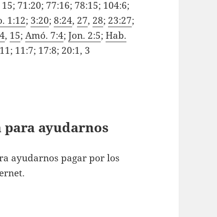
, 15; 71:20; 77:16; 78:15; 104:6;
o. 1:12
;
3:20
;
8:24
,
27
,
28
;
23:27
;
:4
,
15
;
Amó. 7:4
;
Jon. 2:5
;
Hab.
 11; 11:7; 17:8; 20:1, 3
ta para ayudarnos
ra ayudarnos pagar por los
ernet.