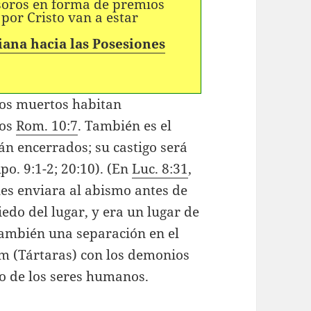
esoros en forma de premios
por Cristo van a estar
iana hacia las Posesiones
los muertos habitan
los
Rom. 10:7
. También es el
án encerrados; su castigo será
po. 9:1-2; 20:10). (En
Luc. 8:31
,
les enviara al abismo antes de
edo del lugar, y era un lugar de
también una separación en el
im (Tártaras) con los demonios
o de los seres humanos.