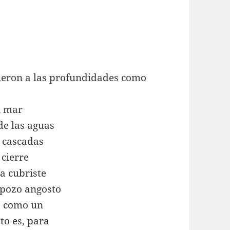
dieron a las profundidades como
el mar
de las aguas
s cascadas
 cierre
la cubriste
 pozo angosto
., como un
to es, para