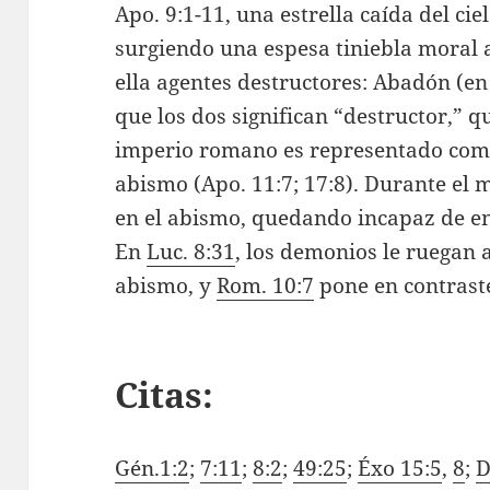
Apo. 9:1-11, una estrella caída del cie
surgiendo una espesa tiniebla moral a
ella agentes destructores: Abadón (en
que los dos significan “destructor,” qu
imperio romano es representado como
abismo (Apo. 11:7; 17:8). Durante el 
en el abismo, quedando incapaz de eng
En
Luc. 8:31
, los demonios le ruegan a
abismo, y
Rom. 10:7
pone en contraste
Citas:
Gén.1:2
;
7:11
;
8:2
;
49:25
;
Éxo 15:5
,
8
;
D