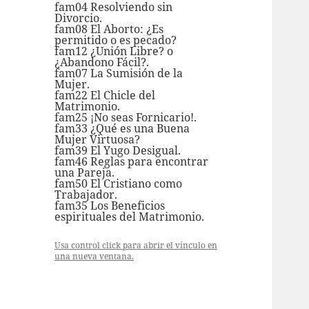
fam04 Resolviendo sin
Divorcio.
fam08 El Aborto: ¿Es
permitido o es pecado?
fam12 ¿Unión Libre? o
¿Abandono Fácil?.
fam07 La Sumisión de la
Mujer.
fam22 El Chicle del
Matrimonio.
fam25 ¡No seas Fornicario!.
fam33 ¿Qué es una Buena
Mujer Virtuosa?
fam39 El Yugo Desigual.
fam46 Reglas para encontrar
una Pareja.
fam50 El Cristiano como
Trabajador.
fam35 Los Beneficios
espirituales del Matrimonio.
Usa control click para abrir el vínculo en
una nueva ventana.