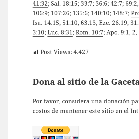
41:32
; Sal. 18:15; 33:7; 36:6; 42:7; 69:2
106:9; 107:26; 135:6; 140:10; 148:7;
Pr
Isa. 14:15
;
51:10
;
63:13
;
Eze. 26:19
;
31
3:10
;
Luc. 8:31
;
Rom. 10:7
; Apo. 9:1, 2,
Post Views:
4.427
Dona al sitio de la Gace
Por favor, considera una donación pa
costos de mantener este sitio en el Int