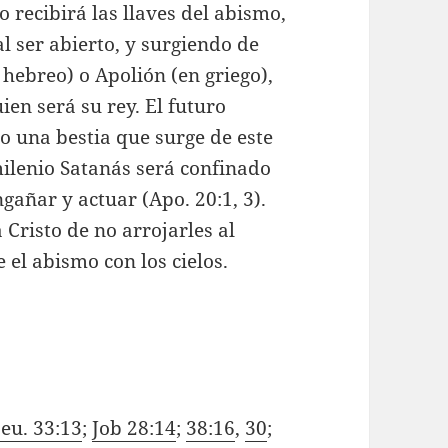
lo recibirá las llaves del abismo,
l ser abierto, y surgiendo de
 hebreo) o Apolión (en griego),
ien será su rey. El futuro
 una bestia que surge de este
milenio Satanás será confinado
añar y actuar (Apo. 20:1, 3).
 Cristo de no arrojarles al
 el abismo con los cielos.
eu. 33:13
;
Job 28:14
;
38:16
,
30
;