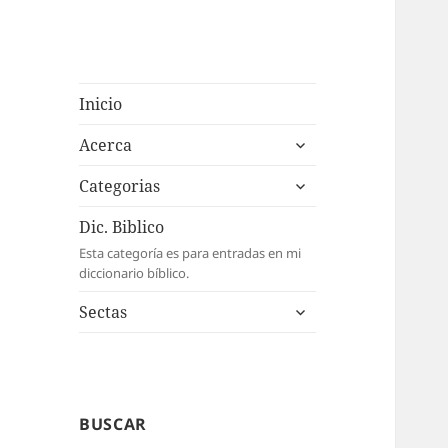
Inicio
expande
Acerca
el
expande
menú
Categorias
el
inferior
menú
Dic. Biblico
inferior
Esta categoría es para entradas en mi
diccionario bíblico.
expande
Sectas
el
menú
inferior
BUSCAR