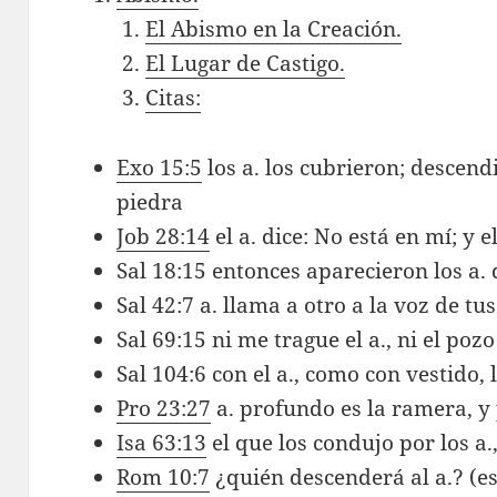
El Abismo en la Creación.
El Lugar de Castigo.
Citas:
Exo 15:5
los a. los cubrieron; descen
piedra
Job 28:14
el a. dice: No está en mí; y 
Sal 18:15 entonces aparecieron los a. 
Sal 42:7 a. llama a otro a la voz de tu
Sal 69:15 ni me trague el a., ni el pozo
Sal 104:6 con el a., como con vestido, 
Pro 23:27
a. profundo es la ramera, y
Isa 63:13
el que los condujo por los a
Rom 10:7
¿quién descenderá al a.? (es