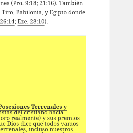
nes (
Pro. 9:18
;
21:16
). También
 Tiro, Babilonia, y Egipto donde
 26:14
;
Eze. 28:10
).
 Posesiones Terrenales y
stas del cristiano hacia
esoro realmente) y sus premios
que Dios dice que todos vamos
errenales, incluso nuestros