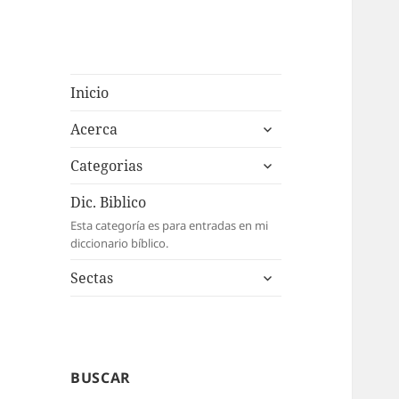
Inicio
expande
Acerca
el
expande
menú
Categorias
el
inferior
menú
Dic. Biblico
inferior
Esta categoría es para entradas en mi
diccionario bíblico.
expande
Sectas
el
menú
inferior
BUSCAR