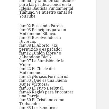
famlia), y también son usados
para las predicaciones en la
Iglesia Bautista Fundamental
Tláhuac. Ve nuestro
canal de
YouTube.
fam02 Buscando Pareja.
fam03 Principios para un
Matrimonio Bíblico.
fam04 Resolviendo sin
Divorcio.
fam08 El Aborto: ¿Es
permitido o es pecado?
fam12 ¿Unión Libre? o
¿Abandono Fácil?.
fam07 La Sumisión de la
Mujer.
fam22 El Chicle del
Matrimonio.
fam25 ¡No seas Fornicario!.
fam33 ¿Qué es una Buena
Mujer Virtuosa?
fam39 El Yugo Desigual.
fam46 Reglas para encontrar
una Pareja.
fam50 El Cristiano como
Trabajador.
fam35 Los Beneficios