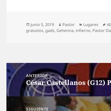
Publicado
Autor
Categorías
Et
junio 5, 2019
Pastor
Lugares
A
el
gratutios
,
gads
,
Gehenna
,
infierno
,
Pastor Da
Navegación
de
ANTERIOR
César Castellanos (G12) P
entradas
Entrada
anterior:
SIGUIENTE