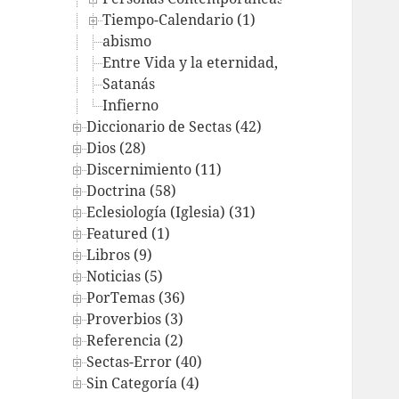
Tiempo-Calendario (1)
abismo
Entre Vida y la eternidad, ¿Purgatorio? ¿R
Satanás
Infierno
Diccionario de Sectas (42)
Dios (28)
Discernimiento (11)
Doctrina (58)
Eclesiología (Iglesia) (31)
Featured (1)
Libros (9)
Noticias (5)
PorTemas (36)
Proverbios (3)
Referencia (2)
Sectas-Error (40)
Sin Categoría (4)