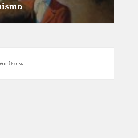
nismo
 WordPress