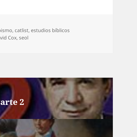
iquetas
bismo
,
catlist
,
estudios bíblicos
vid Cox
,
seol
arte 2