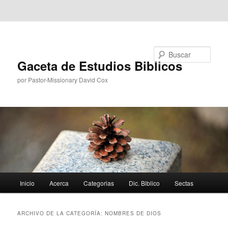
Ir al contenido principal
Ir al contenido secundario
Buscar
Gaceta de Estudios Biblicos
por Pastor-Missionary David Cox
Menú
Inicio
Acerca
Categorias
Dic. Biblico
Sectas
principal
ARCHIVO DE LA CATEGORÍA:
NOMBRES DE DIOS