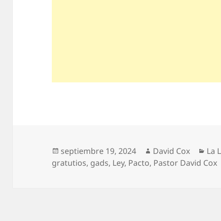
Publicado
Autor
Cat
septiembre 19, 2024
David Cox
La L
el
gratutios
,
gads
,
Ley
,
Pacto
,
Pastor David Cox