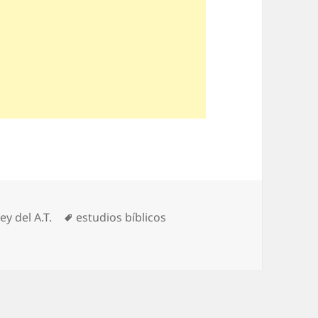
egorías
Etiquetas
ey del A.T.
estudios bíblicos