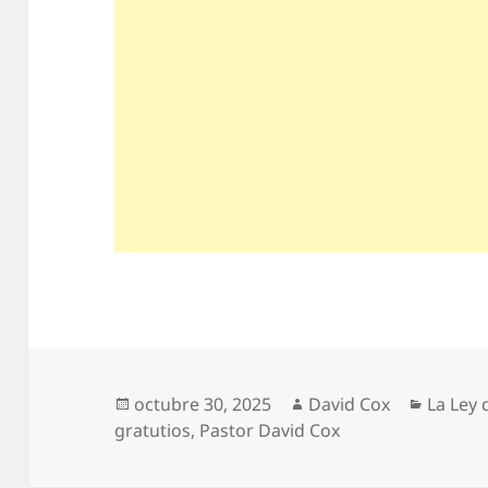
Publicado
Autor
Catego
octubre 30, 2025
David Cox
La Ley d
el
gratutios
,
Pastor David Cox