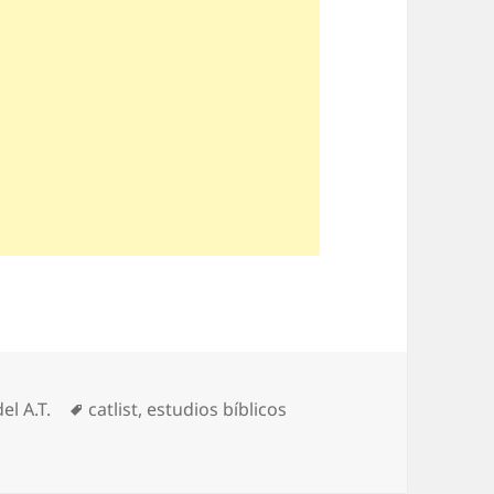
rías
Etiquetas
el A.T.
catlist
,
estudios bíblicos