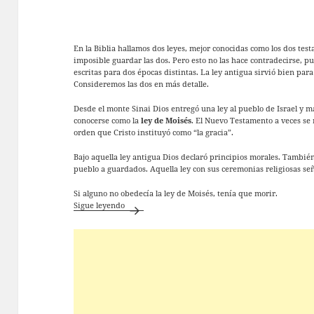
En la Biblia hallamos dos leyes, mejor conocidas como los dos test
imposible guardar las dos. Pero esto no las hace contradecirse, p
escritas para dos épocas distintas. La ley antigua sirvió bien para
Consideremos las dos en más detalle.
Desde el monte Sinai Dios entregó una ley al pueblo de Israel y ma
conocerse como la
ley de Moisés
. El Nuevo Testamento a veces se r
orden que Cristo instituyó como “la gracia”.
Bajo aquella ley antigua Dios declaró principios morales. También
pueblo a guardados. Aquella ley con sus ceremonias religiosas señ
Si alguno no obedecía la ley de Moisés, tenía que morir.
Witmer – Ley de Moisés y de Cristo
Sigue leyendo