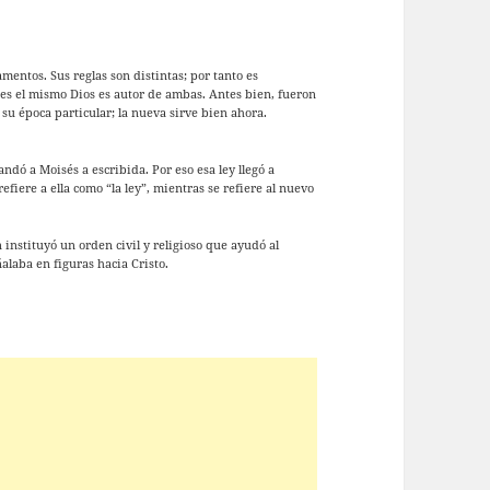
amentos. Sus reglas son distintas; por tanto es
ues el mismo Dios es autor de ambas. Antes bien, fueron
 su época particular; la nueva sirve bien ahora.
ndó a Moisés a escribida. Por eso esa ley llegó a
efiere a ella como “la ley”, mientras se refiere al nuevo
 instituyó un orden civil y religioso que ayudó al
alaba en figuras hacia Cristo.