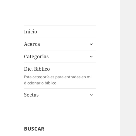
Inicio
expande
Acerca
el
expande
menú
Categorias
el
inferior
menú
Dic. Biblico
inferior
Esta categoría es para entradas en mi
diccionario bíblico.
expande
Sectas
el
menú
inferior
BUSCAR