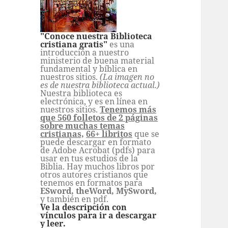
"Conoce nuestra Biblioteca
cristiana gratis"
es una
introducción a nuestro
ministerio de buena material
fundamental y bíblica en
nuestros sitios.
(La imagen no
es de nuestra biblioteca actual.)
Nuestra biblioteca es
electrónica, y es en línea en
nuestros sitios.
Tenemos más
que 560 folletos de 2 páginas
sobre muchas temas
cristianas,
66+ libritos
que se
puede descargar en formato
de Adobe Acrobat (pdfs) para
usar en tus estudios de la
Biblia. Hay muchos libros por
otros autores cristianos que
tenemos en formatos para
ESword, theWord, MySword,
y también en pdf.
Ve la descripción con
vínculos para ir a descargar
y leer.