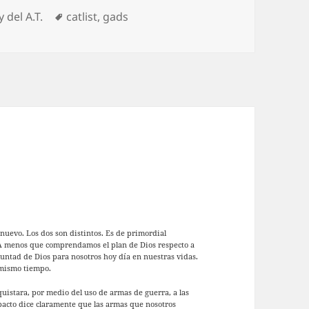
gorías
Etiquetas
y del A.T.
catlist
,
gads
 nuevo. Los dos son distintos. Es de primordial
 A menos que comprendamos el plan de Dios respecto a
luntad de Dios para nosotros hoy día en nuestras vidas.
 mismo tiempo.
uistara, por medio del uso de armas de guerra, a las
pacto dice claramente que las armas que nosotros