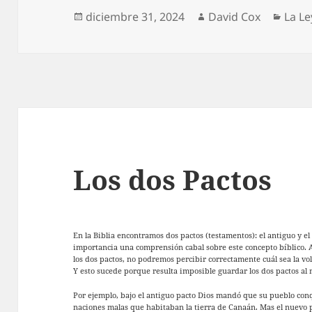
Publicado
Autor
Cate
diciembre 31, 2024
David Cox
La Le
el
Los dos Pactos
En la Biblia encontramos dos pactos (testamentos): el antiguo y el
importancia una comprensión cabal sobre este concepto bíblico.
los dos pactos, no podremos percibir correctamente cuál sea la vo
Y esto sucede porque resulta imposible guardar los dos pactos al
Por ejemplo, bajo el antiguo pacto Dios mandó que su pueblo conq
naciones malas que habitaban la tierra de Canaán. Mas el nuevo 