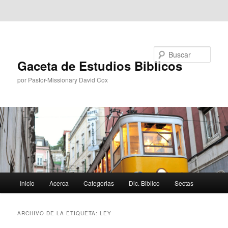
Ir al contenido principal
Ir al contenido secundario
Buscar
Gaceta de Estudios Biblicos
por Pastor-Missionary David Cox
Menú
Inicio
Acerca
Categorias
Dic. Biblico
Sectas
principal
ARCHIVO DE LA ETIQUETA:
LEY