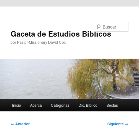
Ir al contenido principal
Buscar
Gaceta de Estudios Biblicos
por Pastor-Missionary David Cox
Menú
Inicio
Acerca
Categorias
Dic. Biblico
Sectas
principal
Navegación
←
Anterior
Siguiente
→
de
entradas