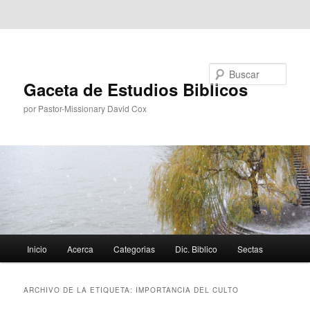
Ir al contenido principal
Ir al contenido secundario
Buscar
Gaceta de Estudios Biblicos
por Pastor-Missionary David Cox
Menú
Inicio
Acerca
Categorias
Dic. Biblico
Sectas
principal
ARCHIVO DE LA ETIQUETA:
IMPORTANCIA DEL CULTO