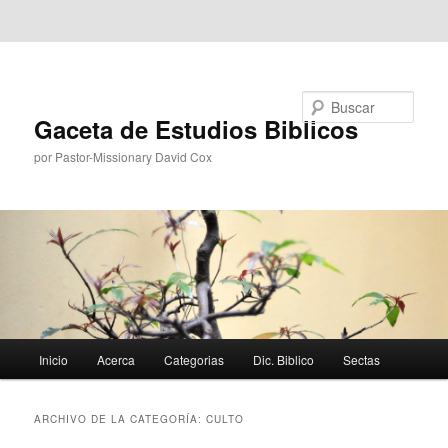
Ir al contenido principal
Ir al contenido secundario
Buscar
Gaceta de Estudios Biblicos
por Pastor-Missionary David Cox
Menú
Inicio
Acerca
Categorias
Dic. Biblico
Sectas
principal
ARCHIVO DE LA CATEGORÍA:
CULTO