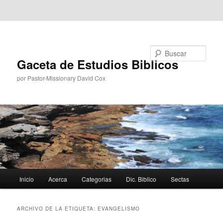
Ir al contenido principal
Ir al contenido secundario
Buscar
Gaceta de Estudios Biblicos
por Pastor-Missionary David Cox
Menú
Inicio
Acerca
Categorias
Dic. Biblico
Sectas
principal
ARCHIVO DE LA ETIQUETA:
EVANGELISMO